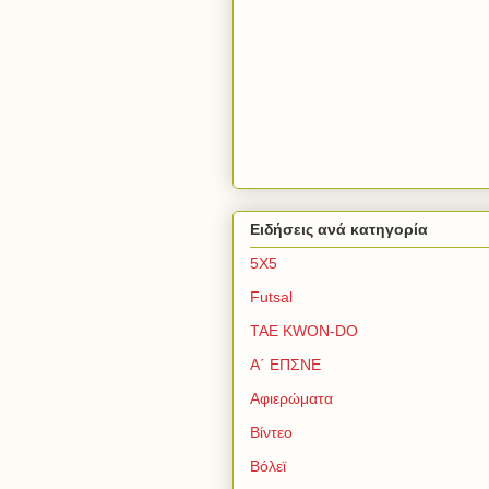
Ειδήσεις ανά κατηγορία
5Χ5
Futsal
TAE KWON-DO
Α΄ ΕΠΣΝΕ
Αφιερώματα
Βίντεο
Βόλεϊ