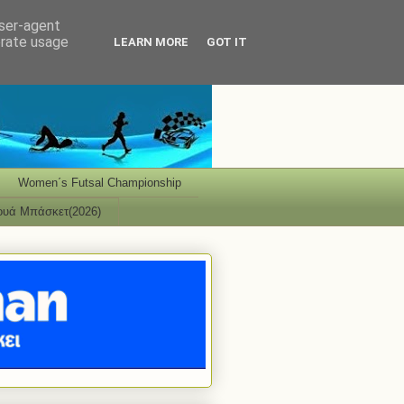
user-agent
erate usage
LEARN MORE
GOT IT
Women΄s Futsal Championship
ουά Μπάσκετ(2026)