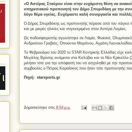
«Ο Αστέρας Σταύρου είναι στην ευχάριστη θέση να ανακ
υπηρεσιακού προπονητή τον Δήμο Σπυριδάκη με την συν
λόγο θέμα υγείας.
Ευχόμαστε καλή συνεργασία και πολλές 
Ο Δήμος Σπυριδάκης ως προπονητής πέρασε από τον πάγκο τη
και με μικρές ηλικίες και συγκεκριμένα στον Αστέρα Λαμίας.
Ως ποδοσφαιριστής αγωνίστηκε σε Λαμία, Φωκικό, Ολυμπιακό
Ανδρούτσο Γραβιάς, Οπούντιο Μαρτίνου, Αγρότη Λιανοκλαδίου
Το Φεβρουάριο του 2020 το STAR Κεντρικής Ελλάδας είχε καλ
Μεγάλης Βρύσης ανάμεσα στα Καλύβια και το Νέο Κρίκελλο (2
μιλήσει τότε για την απόφασή του να ασχοληθεί με την προπονητ
συμβουλές ο Πέτρος Καραΐσκος που ήταν τότε προπονητής του
Πηγή: starsports.gr
Δημοσιεύτηκε στις
8:54 μ.μ.