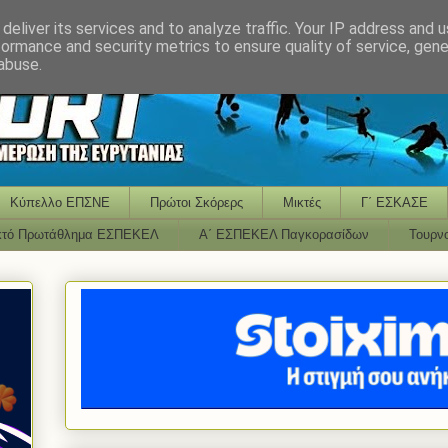
deliver its services and to analyze traffic. Your IP address and 
formance and security metrics to ensure quality of service, gen
abuse.
Κύπελλο ΕΠΣΝΕ
Πρώτοι Σκόρερς
Μικτές
Γ΄ ΕΣΚΑΣΕ
κτό Πρωτάθλημα ΕΣΠΕΚΕΛ
Α΄ ΕΣΠΕΚΕΛ Παγκορασίδων
Τουρν