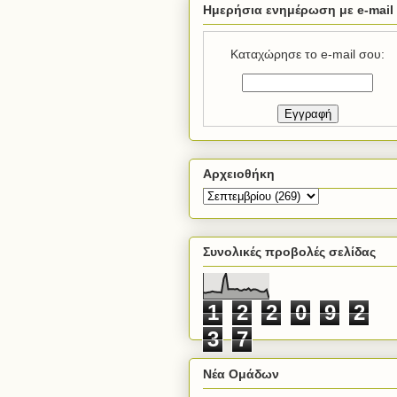
Ημερήσια ενημέρωση με e-mail
Καταχώρησε το e-mail σου:
Αρχειοθήκη
Συνολικές προβολές σελίδας
1
2
2
0
9
2
3
7
Νέα Ομάδων