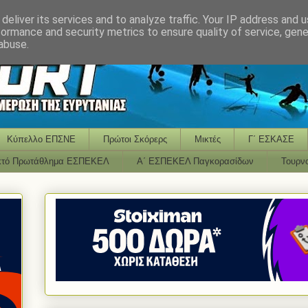
deliver its services and to analyze traffic. Your IP address and 
formance and security metrics to ensure quality of service, gen
abuse.
Κύπελλο ΕΠΣΝΕ
Πρώτοι Σκόρερς
Μικτές
Γ΄ ΕΣΚΑΣΕ
κτό Πρωτάθλημα ΕΣΠΕΚΕΛ
Α΄ ΕΣΠΕΚΕΛ Παγκορασίδων
Τουρν