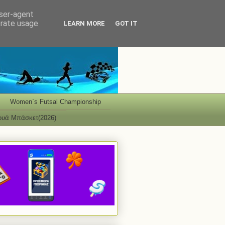
user-agent
erate usage
LEARN MORE
GOT IT
Women΄s Futsal Championship
ουά Μπάσκετ(2026)