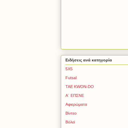
Ειδήσεις ανά κατηγορία
5Χ5
Futsal
TAE KWON-DO
Α΄ ΕΠΣΝΕ
Αφιερώματα
Βίντεο
Βόλεϊ