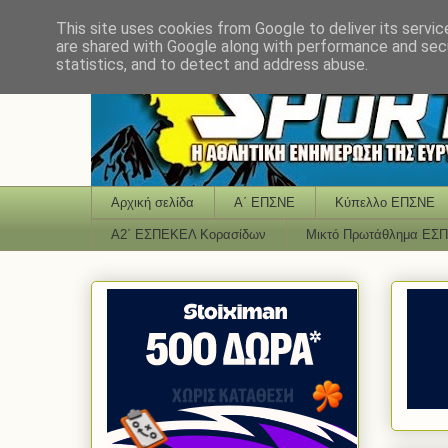
This site uses cookies from Google to deliver its servic
are shared with Google along with performance and secu
statistics, and to detect and address abuse.
Αρχική σελίδα
Α΄ ΕΠΣΝΕ
Κύπελλο ΕΠΣΝΕ
Α2΄ ΕΣΠΕΚΕΛ Κορασίδων
Μικτό Πρωτάθλημα ΕΣ