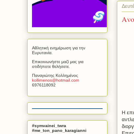
Δευτ
Ανο
Αθλητική ενημέρωση για την
Ευρυτανία.
Επικοινωνήστε μαζί μας για
οτιδήποτε θελήσετε.
Παναγιώτης Κολλημένος
kollimenos
@
hotmail
.
com
6976118092
Η επι
αντλ
#symvainei_twra
διορ
#me_ton_pano_karagianni
Επιτ