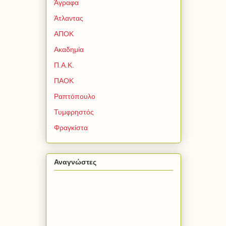
Άγραφα
Άτλαντας
ΑΠΟΚ
Ακαδημία
Π.Α.Κ.
ΠΑΟΚ
Ραπτόπουλο
Τυμφρηστός
Φραγκίστα
Αναγνώστες