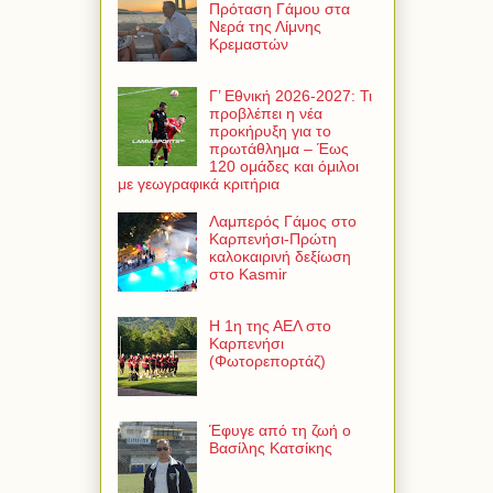
Πρόταση Γάμου στα
Νερά της Λίμνης
Κρεμαστών
Γ’ Εθνική 2026-2027: Τι
προβλέπει η νέα
προκήρυξη για το
πρωτάθλημα – Έως
120 ομάδες και όμιλοι
με γεωγραφικά κριτήρια
Λαμπερός Γάμος στο
Καρπενήσι-Πρώτη
καλοκαιρινή δεξίωση
στο Kasmir
Η 1η της ΑΕΛ στο
Καρπενήσι
(Φωτορεπορτάζ)
Έφυγε από τη ζωή ο
Βασίλης Κατσίκης