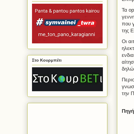
Τα op
γεννη
που 
της Ε
Οι α
ηλεκ
ενδια
Στο Κουρμπέτι
αίτη
δηλώ
Περι
γνωσ
την 
Πηγή