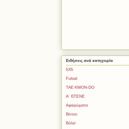
Ειδήσεις ανά κατηγορία
5Χ5
Futsal
TAE KWON-DO
Α΄ ΕΠΣΝΕ
Αφιερώματα
Βίντεο
Βόλεϊ