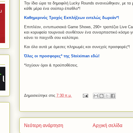
Την ίδια ώρα τα δημοφιλή Lucky Rounds ανανεώθηκαν, με τα μ
κάθε μέρα ένα σούπερ έπαθλο*!
Καθημερινός Τροχός Εκπλήξεων εντελώς δωρεάν*!
Επιπλέον, εντυπωσιακά Game Shows, 290+ τραπέζια Live Cas
και κορυφαία τουρνουά συνθέτουν ένα συναρπαστικό κόσμο γ
κάνει το παιχνίδι σου καλύτερο.
Kαι όλα αυτά με άμεσες πληρωμές και συνεχείς προσφορές*!
Όλες οι προσφορες* της Stoiximan εδώ!
*​Ισχύουν όροι & προϋποθέσεις.
Δημοσιεύτηκε στις
7:30 π.μ.
Νεότερη ανάρτηση
Αρχική σελίδα