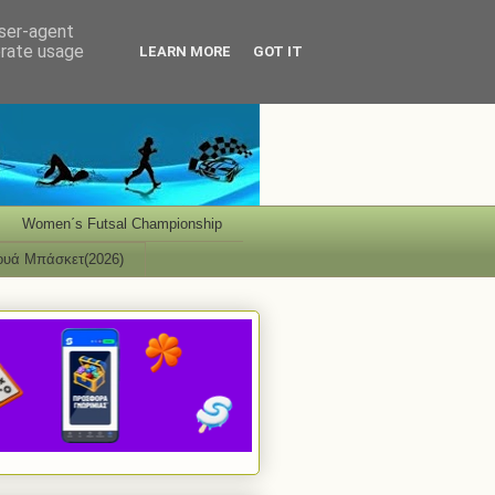
user-agent
erate usage
LEARN MORE
GOT IT
Women΄s Futsal Championship
ουά Μπάσκετ(2026)