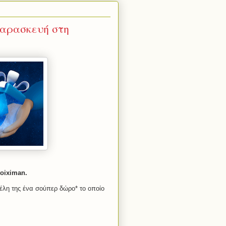
Παρασκευή στη
oiximan.
μέλη της ένα σούπερ δώρο* το οποίο