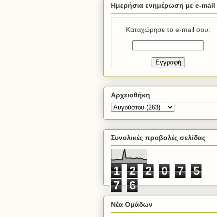
Ημερήσια ενημέρωση με e-mail
Καταχώρησε το e-mail σου:
Αρχειοθήκη
Συνολικές προβολές σελίδας
1
2
2
0
7
5
7
6
Νέα Ομάδων