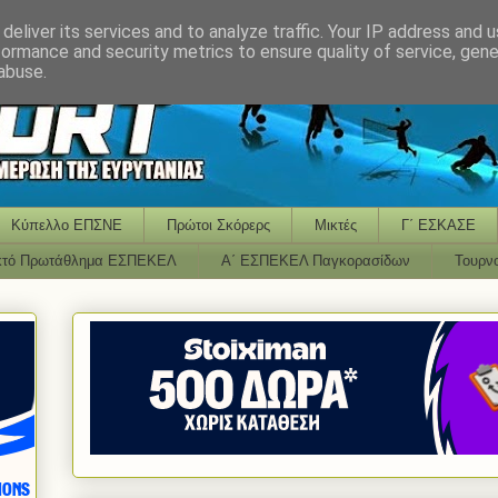
deliver its services and to analyze traffic. Your IP address and 
formance and security metrics to ensure quality of service, gen
abuse.
Κύπελλο ΕΠΣΝΕ
Πρώτοι Σκόρερς
Μικτές
Γ΄ ΕΣΚΑΣΕ
κτό Πρωτάθλημα ΕΣΠΕΚΕΛ
Α΄ ΕΣΠΕΚΕΛ Παγκορασίδων
Τουρν