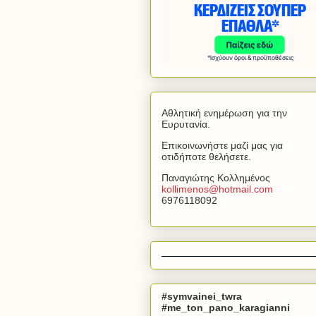
Αθλητική ενημέρωση για την
Ευρυτανία.
Επικοινωνήστε μαζί μας για
οτιδήποτε θελήσετε.
Παναγιώτης Κολλημένος
kollimenos
@
hotmail
.
com
6976118092
#symvainei_twra
#me_ton_pano_karagianni