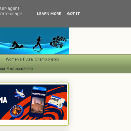
user-agent
erate usage
LEARN MORE
GOT IT
Women΄s Futsal Championship
ουά Μπάσκετ(2026)