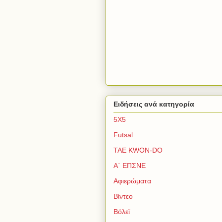
Ειδήσεις ανά κατηγορία
5Χ5
Futsal
TAE KWON-DO
Α΄ ΕΠΣΝΕ
Αφιερώματα
Βίντεο
Βόλεϊ