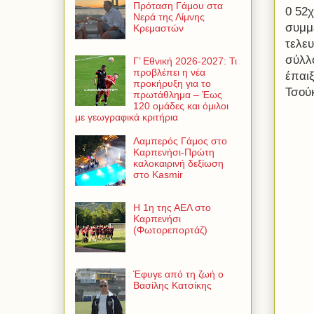
Πρόταση Γάμου στα
0 52
Νερά της Λίμνης
συμμ
Κρεμαστών
τελευ
σύλλ
Γ’ Εθνική 2026-2027: Τι
προβλέπει η νέα
έπαιξ
προκήρυξη για το
Τσού
πρωτάθλημα – Έως
120 ομάδες και όμιλοι
με γεωγραφικά κριτήρια
Λαμπερός Γάμος στο
Καρπενήσι-Πρώτη
καλοκαιρινή δεξίωση
στο Kasmir
Η 1η της ΑΕΛ στο
Καρπενήσι
(Φωτορεπορτάζ)
Έφυγε από τη ζωή ο
Βασίλης Κατσίκης