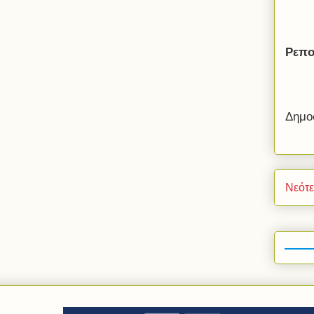
Ρεπο
Δημο
Νεότ