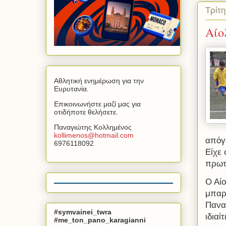
Τρίτη
Αίο
Αθλητική ενημέρωση για την
Ευρυτανία.
Επικοινωνήστε μαζί μας για
οτιδήποτε θελήσετε.
Παναγιώτης Κολλημένος
kollimenos
@
hotmail
.
com
απόγ
6976118092
Είχε
πρωτ
Ο Αί
μπαρ
Πανα
#symvainei_twra
ιδιαί
#me_ton_pano_karagianni