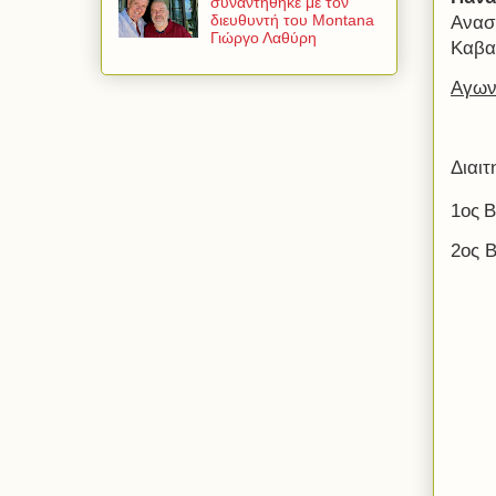
συναντήθηκε με τον
διευθυντή του Montana
Ανασ
Γιώργο Λαθύρη
Καβα
Αγωνί
Διαιτ
1ος
Β
2ος 