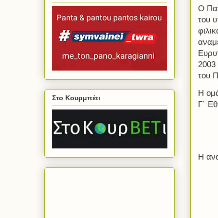
Ο Πα
του υ
φιλικ
αναμ
Ευρυτ
2003 
του 
Η ομά
Στο Κουρμπέτι
Γ΄ Ε
Η αν