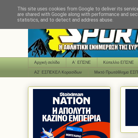
This site uses cookies from Google to deliver its servic
are shared with Google along with performance and secu
statistics, and to detect and address abuse.
Αρχική σελίδα
Α΄ ΕΠΣΝΕ
Κύπελλο ΕΠΣΝΕ
Α2΄ ΕΣΠΕΚΕΛ Κορασίδων
Μικτό Πρωτάθλημα ΕΣ