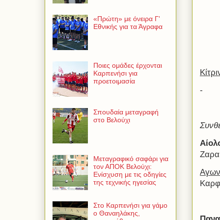
«Πρώτη» με όνειρα Γ'
Εθνικής για τα Άγραφα
Ποιες ομάδες έρχονται
Κίτρι
Καρπενήσι για
προετοιμασία
-
Σπουδαία μεταγραφή
στο Βελούχι
Συνθ
Αίολ
Ζαρα
Μεταγραφικό σαφάρι για
τον ΑΠΟΚ Βελούχι:
Αγωνί
Ενίσχυση με τις οδηγίες
της τεχνικής ηγεσίας
Καρφ
Στο Καρπενήσι για γάμο
ο Θαναηλάκης,
Πανα