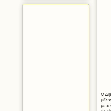
Ο Δη
μέλος
μετα