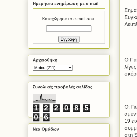
Ημερήσια ενημέρωση με e-mail
Σημαν
Συγκ
Καταχώρησε το e-mail σου:
Λευτ
Ο Πα
Αρχειοθήκη
λίγες
σκόρ
Συνολικές προβολές σελίδας
1
2
2
0
8
5
Οι Γι
αμυντ
0
6
19 ε
συμμ
Νέα Ομάδων
στη
S