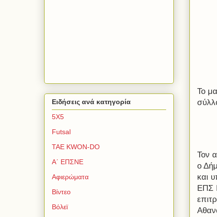
Το μα
σύλλο
Ειδήσεις ανά κατηγορία
5Χ5
Futsal
TAE KWON-DO
Τον 
Α΄ ΕΠΣΝΕ
ο Δή
και 
Αφιερώματα
ΕΠΣ 
Βίντεο
επιτ
Βόλεϊ
Αθαν