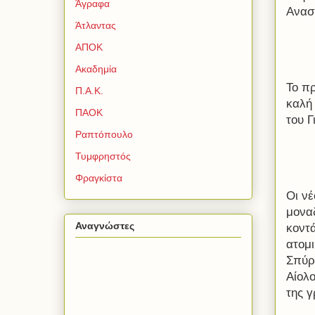
Άγραφα
Ανασ
Άτλαντας
ΑΠΟΚ
Ακαδημία
Το π
Π.Α.Κ.
καλή
ΠΑΟΚ
του 
Ραπτόπουλο
Τυμφρηστός
Φραγκίστα
Οι νέ
μοναδ
Αναγνώστες
κοντ
ατομ
Σπύρ
Αίολ
της γ