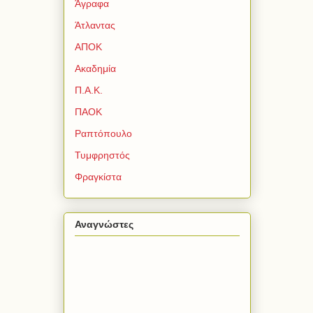
Άγραφα
Άτλαντας
ΑΠΟΚ
Ακαδημία
Π.Α.Κ.
ΠΑΟΚ
Ραπτόπουλο
Τυμφρηστός
Φραγκίστα
Αναγνώστες