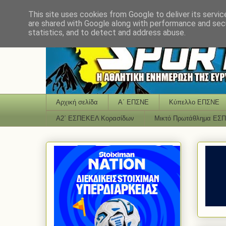
This site uses cookies from Google to deliver its servic
are shared with Google along with performance and secu
statistics, and to detect and address abuse.
Αρχική σελίδα
Α΄ ΕΠΣΝΕ
Κύπελλο ΕΠΣΝΕ
Α2΄ ΕΣΠΕΚΕΛ Κορασίδων
Μικτό Πρωτάθλημα ΕΣ