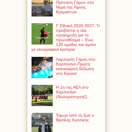
Πρόταση Γάμου στα
Νερά της Λίμνης
Κρεμαστών
Γ’ Εθνική 2026-2027: Τι
προβλέπει η νέα
προκήρυξη για το
πρωτάθλημα – Έως
120 ομάδες και όμιλοι
με γεωγραφικά κριτήρια
Λαμπερός Γάμος στο
Καρπενήσι-Πρώτη
καλοκαιρινή δεξίωση
στο Kasmir
Η 1η της ΑΕΛ στο
Καρπενήσι
(Φωτορεπορτάζ)
Έφυγε από τη ζωή ο
Βασίλης Κατσίκης