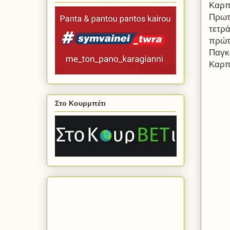
Καρπ
Πρωτ
τετρ
πρώτ
Παγκ
Καρπ
Στο Κουρμπέτι