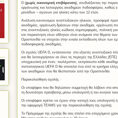
D (
χωρίς οικονομική επιβάρυνση
), συνδυάζοντας την παρο
οργάνωσης και λειτουργίας ακαδημιών ποδοσφαίρου, καθώς ε
μονάδων – αγώνων για ηλικίες κάτω των 12 ετών.
Ανάλυση κανονισμών αναπτυξιακών ηλικιών, προσφορά πρώ
ακαδημίας, οργάνωση δράσεων στην ακαδημία, οργάνωση πο
στις αναπτυξιακές ηλικίες κώδικας συμπεριφοράς, πολιτική γι
και παρακίνηση νέων αθλητών είναι ανάμεσα στα θέματα των 
Ομοσπονδία να στοχεύει στην ενιαία εκπαίδευση όλων των εμ
ποδοσφαιρικής ακαδημίας.
Οι σχολές UEFA D, εντάσσονται στο εξαετές αναπτυξιακό πλ
και θα λειτουργήσουν σε όλες τις περιοχές της Ελλάδας (ΕΠΣ)
υποχρεωτική για έναν, τουλάχιστον, εκπρόσωπο κάθε ακαδημ
πιστοποιητικού UEFA D θα αποτελεί ένα από τα κριτήρια ελέγχ
των ακαδημιών που θα θεσπιστούν από την Ομοσπονδία.
Παρακολούθηση σχολής :
Οι υποψήφιοι που θα δηλώσουν συμμετοχή θα λάβουν στο emai
τη δυνατότητα πρόσβασης μέσω υπολογιστή ή του κινητού τους
Οι υποψήφιοι πρέπει να έχουν στην κατοχή τους υπολογιστή ή
την εφαρμογή TEAMS για την παρακολούθηση της σχολής.
To Πρόγραμμα της σχολής θα σας σταλεί στο επερχόμενο χρον