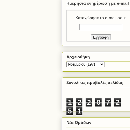
Ημερήσια ενημέρωση με e-mail
Καταχώρησε το e-mail σου:
Αρχειοθήκη
Συνολικές προβολές σελίδας
1
2
2
0
7
2
5
1
Νέα Ομάδων