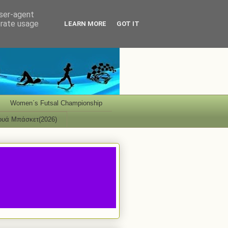
user-agent
erate usage
LEARN MORE
GOT IT
Women΄s Futsal Championship
ουά Μπάσκετ(2026)