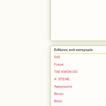
Ειδήσεις ανά κατηγορία
5Χ5
Futsal
TAE KWON-DO
Α΄ ΕΠΣΝΕ
Αφιερώματα
Βίντεο
Βόλεϊ