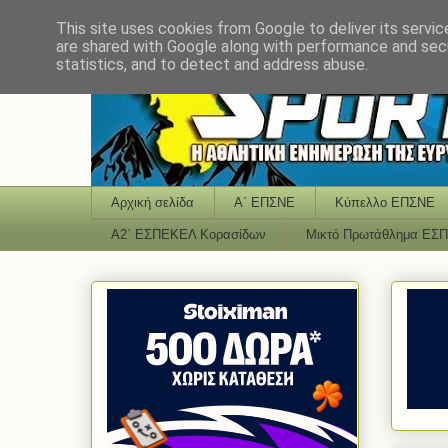
This site uses cookies from Google to deliver its servic
are shared with Google along with performance and secu
statistics, and to detect and address abuse.
Αρχική σελίδα
Α΄ ΕΠΣΝΕ
Κύπελλο ΕΠΣΝΕ
Α2΄ ΕΣΠΕΚΕΛ Κορασίδων
Μικτό Πρωτάθλημα ΕΣ