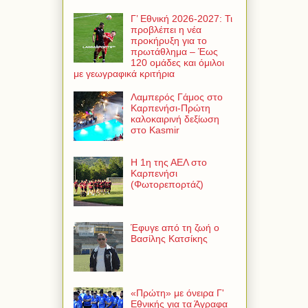
Γ’ Εθνική 2026-2027: Τι
προβλέπει η νέα
προκήρυξη για το
πρωτάθλημα – Έως
120 ομάδες και όμιλοι
με γεωγραφικά κριτήρια
Λαμπερός Γάμος στο
Καρπενήσι-Πρώτη
καλοκαιρινή δεξίωση
στο Kasmir
Η 1η της ΑΕΛ στο
Καρπενήσι
(Φωτορεπορτάζ)
Έφυγε από τη ζωή ο
Βασίλης Κατσίκης
«Πρώτη» με όνειρα Γ'
Εθνικής για τα Άγραφα