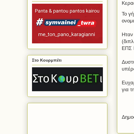
Κερα
Το γ
ονομα
Ηταν
(διπλ
ΕΠΣ 
Στο Κουρμπέτι
Δυστυ
υπέρο
Ευχα
για τ
Δημο