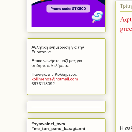
Τρίτ
Αφι
grec
Αθλητική ενημέρωση για την
Ευρυτανία.
Επικοινωνήστε μαζί μας για
οτιδήποτε θελήσετε.
Παναγιώτης Κολλημένος
kollimenos
@
hotmail
.
com
6976118092
#symvainei_twra
Η σελ
#me_ton_pano_karagianni