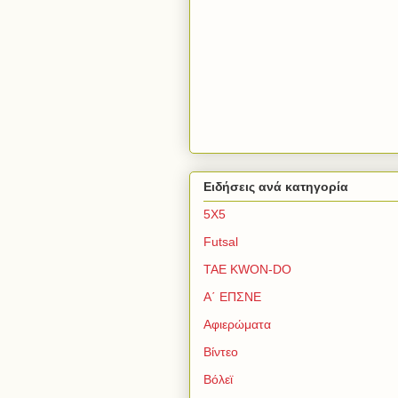
Ειδήσεις ανά κατηγορία
5Χ5
Futsal
TAE KWON-DO
Α΄ ΕΠΣΝΕ
Αφιερώματα
Βίντεο
Βόλεϊ