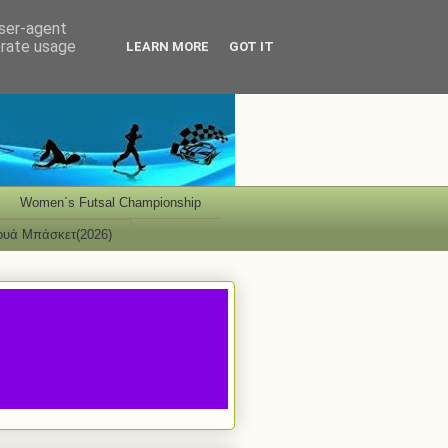
user-agent
erate usage
LEARN MORE
GOT IT
Women΄s Futsal Championship
ουά Μπάσκετ(2026)