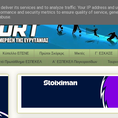
deliver its services and to analyze traffic. Your IP address and 
formance and security metrics to ensure quality of service, gen
abuse.
Κύπελλο ΕΠΣΝΕ
Πρώτοι Σκόρερς
Μικτές
Γ΄ ΕΣΚΑΣΕ
κτό Πρωτάθλημα ΕΣΠΕΚΕΛ
Α΄ ΕΣΠΕΚΕΛ Παγκορασίδων
Τουρν