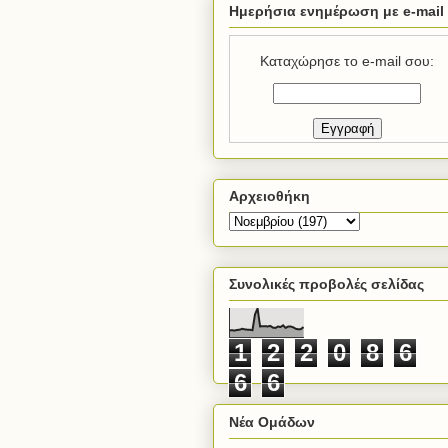
Ημερήσια ενημέρωση με e-mail
Καταχώρησε το e-mail σου:
Αρχειοθήκη
Συνολικές προβολές σελίδας
1
2
2
0
8
6
6
6
Νέα Ομάδων