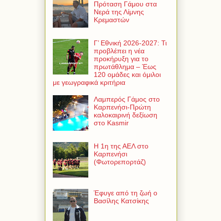
Πρόταση Γάμου στα
Νερά της Λίμνης
Κρεμαστών
Γ’ Εθνική 2026-2027: Τι
προβλέπει η νέα
προκήρυξη για το
πρωτάθλημα – Έως
120 ομάδες και όμιλοι
με γεωγραφικά κριτήρια
Λαμπερός Γάμος στο
Καρπενήσι-Πρώτη
καλοκαιρινή δεξίωση
στο Kasmir
Η 1η της ΑΕΛ στο
Καρπενήσι
(Φωτορεπορτάζ)
Έφυγε από τη ζωή ο
Βασίλης Κατσίκης