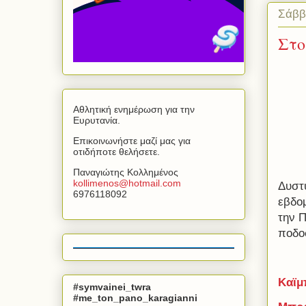
Σάββ
Στο
Αθλητική ενημέρωση για την
Ευρυτανία.
Επικοινωνήστε μαζί μας για
οτιδήποτε θελήσετε.
Παναγιώτης Κολλημένος
kollimenos
@
hotmail
.
com
Δυστ
6976118092
εβδο
την Π
ποδο
Καϊμ
#symvainei_twra
#me_ton_pano_karagianni