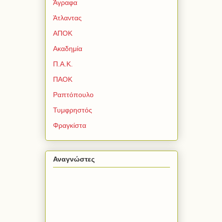
Άγραφα
Άτλαντας
ΑΠΟΚ
Ακαδημία
Π.Α.Κ.
ΠΑΟΚ
Ραπτόπουλο
Τυμφρηστός
Φραγκίστα
Αναγνώστες