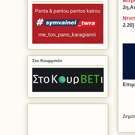
Μπρε
2η,Α
Ντνι
2.20]
Στο Κουρμπέτι
Επιμ
Δημο