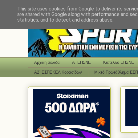
This site uses cookies from Google to deliver its servic
are shared with Google along with performance and secu
statistics, and to detect and address abuse.
Αρχική σελίδα
Α΄ ΕΠΣΝΕ
Κύπελλο ΕΠΣΝΕ
Α2΄ ΕΣΠΕΚΕΛ Κορασίδων
Μικτό Πρωτάθλημα ΕΣ