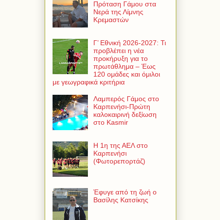
Πρόταση Γάμου στα
Νερά της Λίμνης
Κρεμαστών
Γ’ Εθνική 2026-2027: Τι
προβλέπει η νέα
προκήρυξη για το
πρωτάθλημα – Έως
120 ομάδες και όμιλοι
με γεωγραφικά κριτήρια
Λαμπερός Γάμος στο
Καρπενήσι-Πρώτη
καλοκαιρινή δεξίωση
στο Kasmir
Η 1η της ΑΕΛ στο
Καρπενήσι
(Φωτορεπορτάζ)
Έφυγε από τη ζωή ο
Βασίλης Κατσίκης