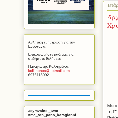
Τετά
Άρχ
Χρυ
Αθλητική ενημέρωση για την
Ευρυτανία.
Επικοινωνήστε μαζί μας για
οτιδήποτε θελήσετε.
Παναγιώτης Κολλημένος
kollimenos
@
hotmail
.
com
6976118092
Μετά
#symvainei_twra
τη Γ
#me_ton_pano_karagianni
Ρεθύ