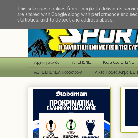
This site uses cookies from Google to deliver its servic
are shared with Google along with performance and secu
statistics, and to detect and address abuse.
Αρχική σελίδα
Α΄ ΕΠΣΝΕ
Κύπελλο ΕΠΣΝΕ
Α2΄ ΕΣΠΕΚΕΛ Κορασίδων
Μικτό Πρωτάθλημα ΕΣ