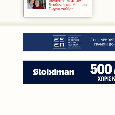
συναντήθηκε με τον
διευθυντή του Montana
Γιώργο Λαθύρη