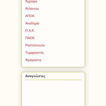
Άγραφα
Άτλαντας
ΑΠΟΚ
Ακαδημία
Π.Α.Κ.
ΠΑΟΚ
Ραπτόπουλο
Τυμφρηστός
Φραγκίστα
Αναγνώστες