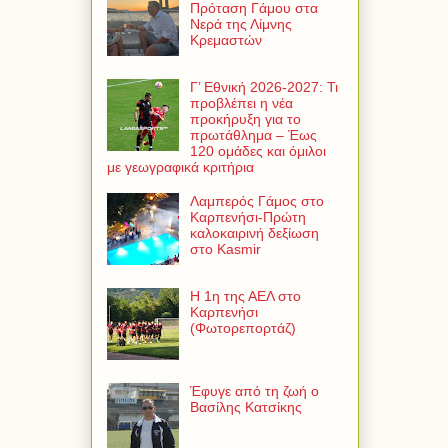
Πρόταση Γάμου στα
Νερά της Λίμνης
Κρεμαστών
Γ’ Εθνική 2026-2027: Τι
προβλέπει η νέα
προκήρυξη για το
πρωτάθλημα – Έως
120 ομάδες και όμιλοι
με γεωγραφικά κριτήρια
Λαμπερός Γάμος στο
Καρπενήσι-Πρώτη
καλοκαιρινή δεξίωση
στο Kasmir
Η 1η της ΑΕΛ στο
Καρπενήσι
(Φωτορεπορτάζ)
Έφυγε από τη ζωή ο
Βασίλης Κατσίκης