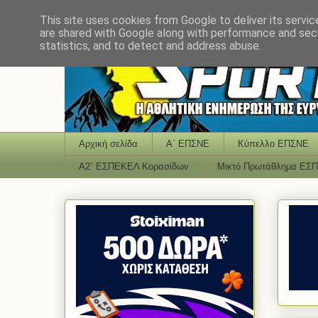
This site uses cookies from Google to deliver its servic
are shared with Google along with performance and secu
statistics, and to detect and address abuse.
Αρχική σελίδα
Α΄ ΕΠΣΝΕ
Κύπελλο ΕΠΣΝΕ
Α2΄ ΕΣΠΕΚΕΛ Κορασίδων
Μικτό Πρωτάθλημα ΕΣ