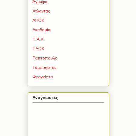
Άγραφα
Άτλαντας
ΑΠΟΚ
Ακαδημία
Π.Α.Κ.
ΠΑΟΚ
Ραπτόπουλο
Τυμφρηστός
Φραγκίστα
Αναγνώστες