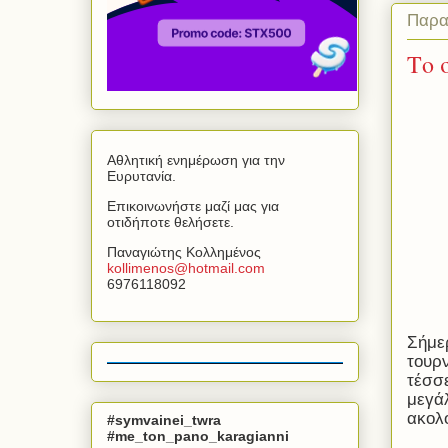
Παρα
Το 
Αθλητική ενημέρωση για την
Ευρυτανία.
Επικοινωνήστε μαζί μας για
οτιδήποτε θελήσετε.
Παναγιώτης Κολλημένος
kollimenos
@
hotmail
.
com
6976118092
Σήμερ
τουρ
τέσσε
μεγάλ
ακολο
#symvainei_twra
#me_ton_pano_karagianni