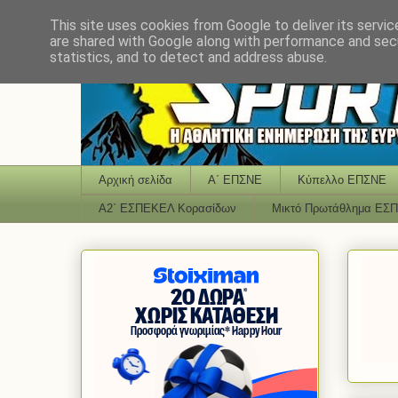
This site uses cookies from Google to deliver its servic
are shared with Google along with performance and secu
statistics, and to detect and address abuse.
Αρχική σελίδα
Α΄ ΕΠΣΝΕ
Κύπελλο ΕΠΣΝΕ
Α2΄ ΕΣΠΕΚΕΛ Κορασίδων
Μικτό Πρωτάθλημα ΕΣ