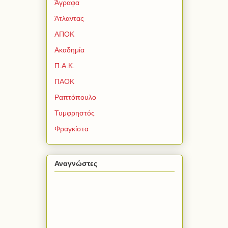
Άγραφα
Άτλαντας
ΑΠΟΚ
Ακαδημία
Π.Α.Κ.
ΠΑΟΚ
Ραπτόπουλο
Τυμφρηστός
Φραγκίστα
Αναγνώστες