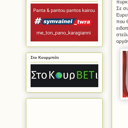
πυρκ
Σε συ
Ευρυ
που 
ειδοπ
στείλ
οργά
Στο Κουρμπέτι