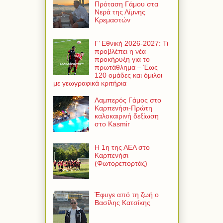
Πρόταση Γάμου στα
Νερά της Λίμνης
Κρεμαστών
Γ’ Εθνική 2026-2027: Τι
προβλέπει η νέα
προκήρυξη για το
πρωτάθλημα – Έως
120 ομάδες και όμιλοι
με γεωγραφικά κριτήρια
Λαμπερός Γάμος στο
Καρπενήσι-Πρώτη
καλοκαιρινή δεξίωση
στο Kasmir
Η 1η της ΑΕΛ στο
Καρπενήσι
(Φωτορεπορτάζ)
Έφυγε από τη ζωή ο
Βασίλης Κατσίκης