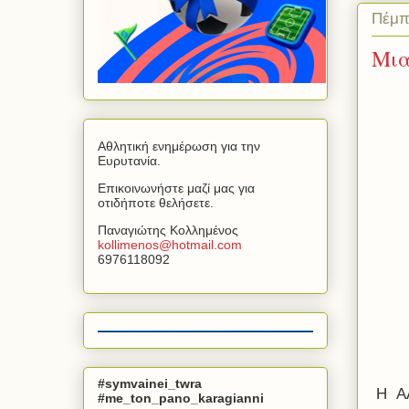
Πέμπ
Μια
Αθλητική ενημέρωση για την
Ευρυτανία.
Επικοινωνήστε μαζί μας για
οτιδήποτε θελήσετε.
Παναγιώτης Κολλημένος
kollimenos
@
hotmail
.
com
6976118092
#symvainei_twra
Η ΑΛ
#me_ton_pano_karagianni