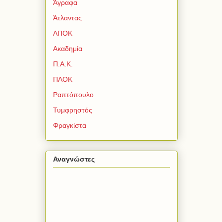
Άγραφα
Άτλαντας
ΑΠΟΚ
Ακαδημία
Π.Α.Κ.
ΠΑΟΚ
Ραπτόπουλο
Τυμφρηστός
Φραγκίστα
Αναγνώστες