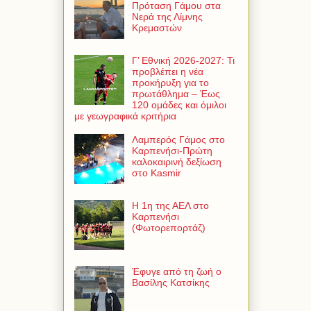
Πρόταση Γάμου στα
Νερά της Λίμνης
Κρεμαστών
Γ’ Εθνική 2026-2027: Τι
προβλέπει η νέα
προκήρυξη για το
πρωτάθλημα – Έως
120 ομάδες και όμιλοι
με γεωγραφικά κριτήρια
Λαμπερός Γάμος στο
Καρπενήσι-Πρώτη
καλοκαιρινή δεξίωση
στο Kasmir
Η 1η της ΑΕΛ στο
Καρπενήσι
(Φωτορεπορτάζ)
Έφυγε από τη ζωή ο
Βασίλης Κατσίκης