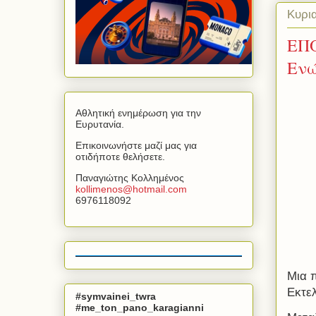
Κυρι
EΠΟ
Εν
Αθλητική ενημέρωση για την
Ευρυτανία.
Επικοινωνήστε μαζί μας για
οτιδήποτε θελήσετε.
Παναγιώτης Κολλημένος
kollimenos
@
hotmail
.
com
6976118092
Μια 
Εκτε
#symvainei_twra
#me_ton_pano_karagianni