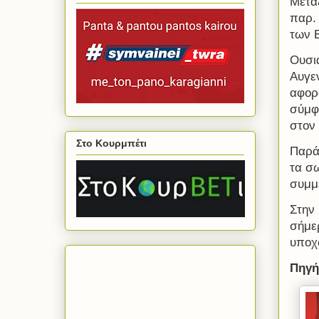
Μετα
παρ. 
των 
Ουσι
Αυγε
αφορ
σύμφ
στον
Στο Κουρμπέτι
Παρά
τα σ
συμμ
Στην
σήμερ
υποχ
Πηγή