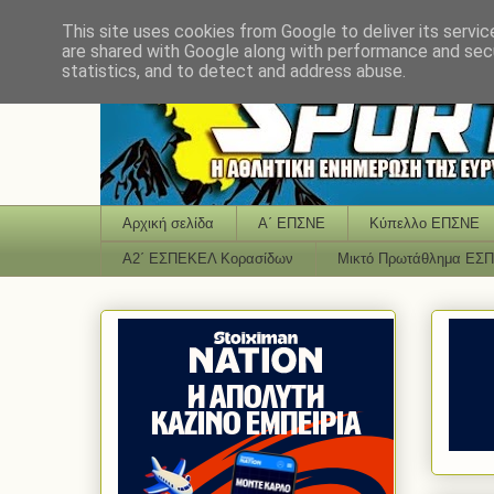
This site uses cookies from Google to deliver its servic
are shared with Google along with performance and secu
statistics, and to detect and address abuse.
Αρχική σελίδα
Α΄ ΕΠΣΝΕ
Κύπελλο ΕΠΣΝΕ
Α2΄ ΕΣΠΕΚΕΛ Κορασίδων
Μικτό Πρωτάθλημα ΕΣ