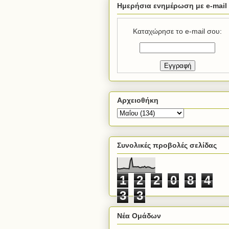
Ημερήσια ενημέρωση με e-mail
Καταχώρησε το e-mail σου:
Αρχειοθήκη
Συνολικές προβολές σελίδας
1
2
2
0
8
4
3
3
Νέα Ομάδων