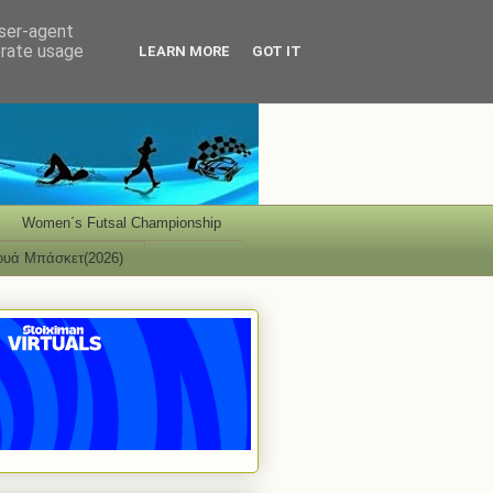
user-agent
erate usage
LEARN MORE
GOT IT
Women΄s Futsal Championship
ουά Μπάσκετ(2026)