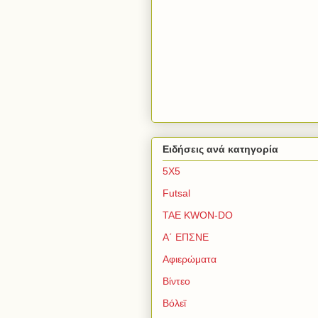
Ειδήσεις ανά κατηγορία
5Χ5
Futsal
TAE KWON-DO
Α΄ ΕΠΣΝΕ
Αφιερώματα
Βίντεο
Βόλεϊ