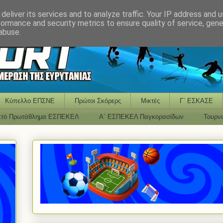
deliver its services and to analyze traffic. Your IP address and 
formance and security metrics to ensure quality of service, gen
abuse.
Κύπελλο ΕΠΣΝΕ
Πρώτοι Σκόρερς
Μικτές
Γ΄ ΕΣΚΑΣΕ
κτό Πρωτάθλημα ΕΣΠΕΚΕΛ
Α΄ ΕΣΠΕΚΕΛ Παγκορασίδων
Τουρν