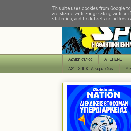
This site uses cookies from Google to 
are shared with Google along with per
statistics, and to detect and address 
Αρχική σελίδα
Α΄ ΕΠΣΝΕ
Α2΄ ΕΣΠΕΚΕΛ Κορασίδων
Μι