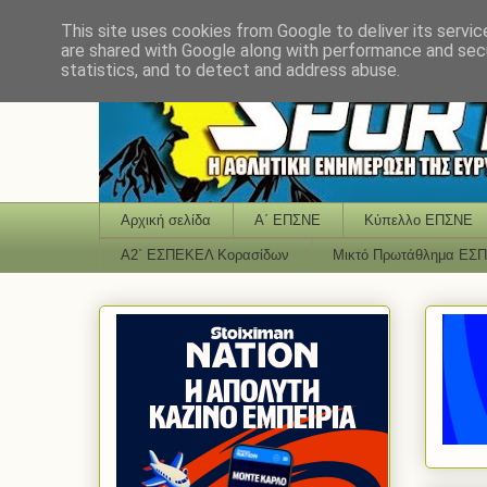
This site uses cookies from Google to deliver its servic
are shared with Google along with performance and secu
statistics, and to detect and address abuse.
Αρχική σελίδα
Α΄ ΕΠΣΝΕ
Κύπελλο ΕΠΣΝΕ
Α2΄ ΕΣΠΕΚΕΛ Κορασίδων
Μικτό Πρωτάθλημα ΕΣ