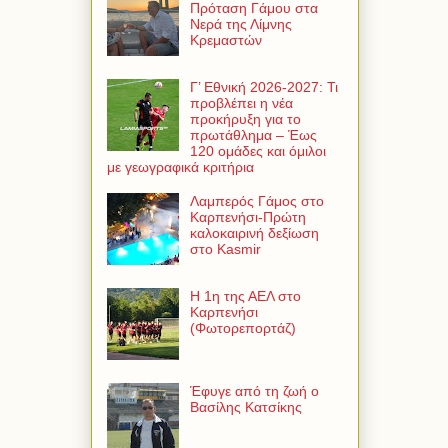
Πρόταση Γάμου στα
Νερά της Λίμνης
Κρεμαστών
Γ’ Εθνική 2026-2027: Τι
προβλέπει η νέα
προκήρυξη για το
πρωτάθλημα – Έως
120 ομάδες και όμιλοι
με γεωγραφικά κριτήρια
Λαμπερός Γάμος στο
Καρπενήσι-Πρώτη
καλοκαιρινή δεξίωση
στο Kasmir
Η 1η της ΑΕΛ στο
Καρπενήσι
(Φωτορεπορτάζ)
Έφυγε από τη ζωή ο
Βασίλης Κατσίκης