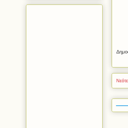
Δημο
Νεότ