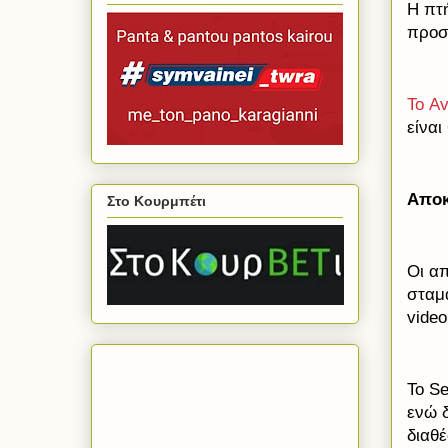
Η πτή
προσ
To
Α
v
είναι
Αποκ
Στο Κουρμπέτι
Οι α
σταμ
video
Το
S
ενώ 
διαθέ