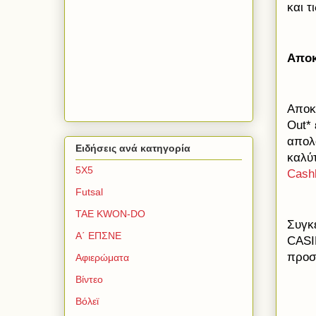
και τ
Αποκ
Αποκ
Ο
ut
*
απολ
Ειδήσεις ανά κατηγορία
καλύτ
5Χ5
Cash
Futsal
TAE KWON-DO
Συγκ
Α΄ ΕΠΣΝΕ
CAS
προσ
Αφιερώματα
Βίντεο
Βόλεϊ