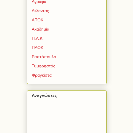
Άγραφα
Άτλαντας
ΑΠΟΚ
Ακαδημία
Π.Α.Κ.
ΠΑΟΚ
Ραπτόπουλο
Τυμφρηστός
Φραγκίστα
Αναγνώστες