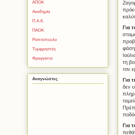
ΑΠΟΚ
Ζαγορ
πρόε
Ακαδημία
καλύ
Π.Α.Κ.
Για 
ΠΑΟΚ
σταμ
Ραπτόπουλο
προβ
φάση.
Τυμφρηστός
Ιούλι
Φραγκίστα
τη βο
τον 
Αναγνώστες
Για 
δεν 
πληρώ
ταμεί
Πρέπε
ποδό
Για 
πεθά