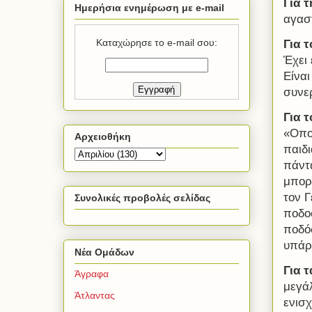
Για 
Ημερήσια ενημέρωση με e-mail
αγασ
Καταχώρησε το e-mail σου:
Για 
Έχει
Είναι
συνε
Για 
«Οπο
Αρχειοθήκη
παιδ
πάντ
μπορ
τον Γ
Συνολικές προβολές σελίδας
ποδοσ
ποδό
υπάρ
Νέα Ομάδων
Για 
Άγραφα
μεγάλ
Άτλαντας
ενισ