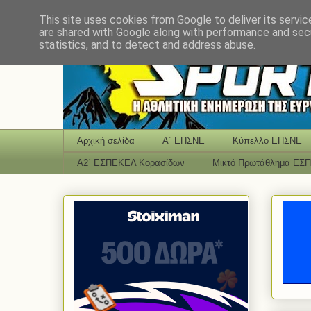
This site uses cookies from Google to deliver its servic
are shared with Google along with performance and secu
statistics, and to detect and address abuse.
Αρχική σελίδα
Α΄ ΕΠΣΝΕ
Κύπελλο ΕΠΣΝΕ
Α2΄ ΕΣΠΕΚΕΛ Κορασίδων
Μικτό Πρωτάθλημα ΕΣ