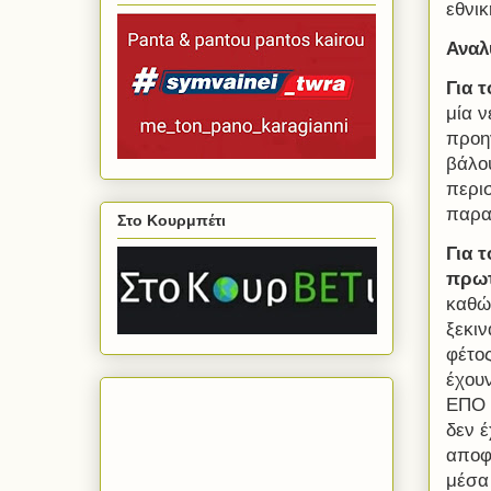
εθνικ
Αναλ
Για τ
μία ν
προη
βάλο
περισ
παρα
Στο Κουρμπέτι
Για 
πρωτ
καθώς
ξεκιν
φέτο
έχου
ΕΠΟ θ
δεν έ
αποφ
μέσα 