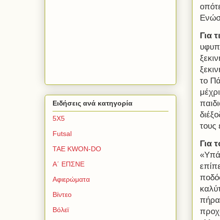
οπότ
Ενώσ
Για τ
υφυπ
ξεκι
ξεκιν
το Π
μέχρι
παιδι
Ειδήσεις ανά κατηγορία
διέξο
5Χ5
τους 
Futsal
Για 
TAE KWON-DO
«Υπάρ
Α΄ ΕΠΣΝΕ
επίπ
ποδό
Αφιερώματα
καλύ
Βίντεο
πήρα
Βόλεϊ
προχ