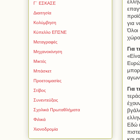
ελλη
Γ΄ ΕΣΚΑΣΕ
επαγ
Διαιτησία
προϊ
Κολύμβηση
για ν
Όλοι 
Κύπελλο ΕΠΣΝΕ
χώρο
Μεταγραφές
Για 
Μηχανοκίνηση
«Είνα
Μικτές
Ευρώπ
μπορώ
Μπάσκετ
αγωνί
Προετοιμασίες
Για 
Στίβος
τερά
Συνεντεύξεις
έχου
Σχολικά Πρωταθλήματα
βγάλ
ελλη
Φιλικά
Εδώ κ
Χιονοδρομία
πιστ
και α