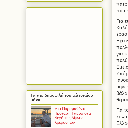
πατρ
που 
Για 
Καλύτ
ερασι
Εχου
πολλά
για τ
πολύ 
Εμείς
Υπάρχ
Ιανου
μήνε
βάλαμ
Τα πιο δημοφιλή του τελευταίου
θέμα
μήνα
Μια Παραμυθένια
Για τ
Πρόταση Γάμου στα
καλό 
Νερά της Λίμνης
Κρεμαστών
Ελλά