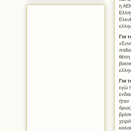
η ΑΕΚ
Ελλη
Ελευ
ελλην
Για 
«Συν
ποδο
θέση 
βασι
ελλη
Για 
εγώ 
ενδια
ήταν 
όμως
βρίσκ
χειρό
καλού