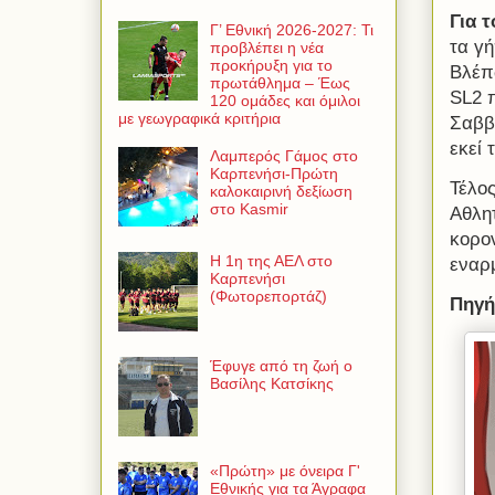
Για τ
Γ’ Εθνική 2026-2027: Τι
τα γή
προβλέπει η νέα
προκήρυξη για το
Βλέπ
πρωτάθλημα – Έως
SL2 
120 ομάδες και όμιλοι
με γεωγραφικά κριτήρια
Σαββα
εκεί 
Λαμπερός Γάμος στο
Καρπενήσι-Πρώτη
Τέλο
καλοκαιρινή δεξίωση
στο Kasmir
Αθλη
κορο
Η 1η της ΑΕΛ στο
εναρ
Καρπενήσι
(Φωτορεπορτάζ)
Πηγή:
Έφυγε από τη ζωή ο
Βασίλης Κατσίκης
«Πρώτη» με όνειρα Γ'
Εθνικής για τα Άγραφα