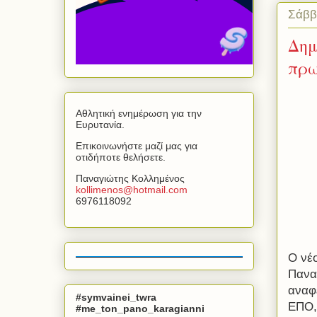
Σάββ
Δημ
πρω
Αθλητική ενημέρωση για την
Ευρυτανία.
Επικοινωνήστε μαζί μας για
οτιδήποτε θελήσετε.
Παναγιώτης Κολλημένος
kollimenos
@
hotmail
.
com
6976118092
Ο νέ
Πανα
αναφ
#symvainei_twra
ΕΠΟ,
#me_ton_pano_karagianni