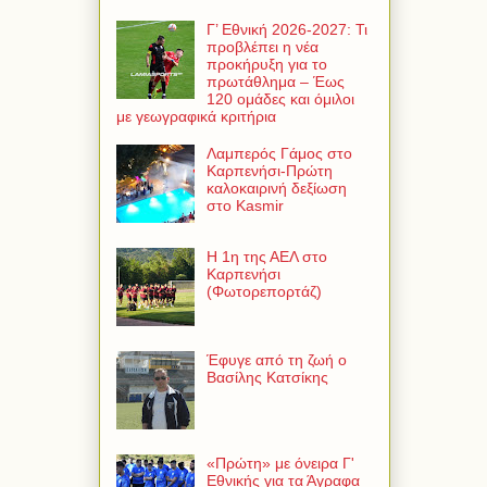
Γ’ Εθνική 2026-2027: Τι
προβλέπει η νέα
προκήρυξη για το
πρωτάθλημα – Έως
120 ομάδες και όμιλοι
με γεωγραφικά κριτήρια
Λαμπερός Γάμος στο
Καρπενήσι-Πρώτη
καλοκαιρινή δεξίωση
στο Kasmir
Η 1η της ΑΕΛ στο
Καρπενήσι
(Φωτορεπορτάζ)
Έφυγε από τη ζωή ο
Βασίλης Κατσίκης
«Πρώτη» με όνειρα Γ'
Εθνικής για τα Άγραφα