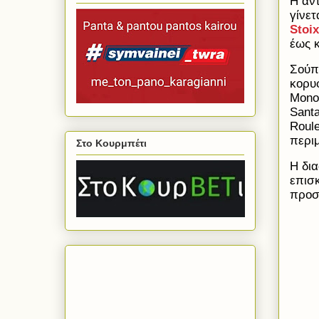
Η αντ
γίνετ
Stoi
έως κ
Σούπ
κορυ
Mono
Sant
Roule
περι
Στο Κουρμπέτι
Η δια
επισκ
προσ