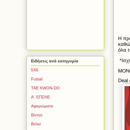
Η πρ
καθώ
όλα 
*Ισχ
Ειδήσεις ανά κατηγορία
5Χ5
MON
Futsal
Deal 
TAE KWON-DO
Α΄ ΕΠΣΝΕ
Αφιερώματα
Βίντεο
Βόλεϊ