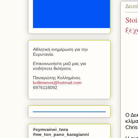
Δευτ
Sto
ξεχ
Αθλητική ενημέρωση για την
Ευρυτανία.
Επικοινωνήστε μαζί μας για
οτιδήποτε θελήσετε.
Παναγιώτης Κολλημένος
kollimenos
@
hotmail
.
com
6976118092
Ο Δεκ
κλίμα
Chri
#symvainei_twra
#me_ton_pano_karagianni