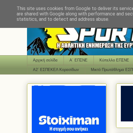
This site uses cookies from Google to deliver its servic
are shared with Google along with performance and secu
statistics, and to detect and address abuse.
Αρχική σελίδα
Α΄ ΕΠΣΝΕ
Κύπελλο ΕΠΣΝΕ
Α2΄ ΕΣΠΕΚΕΛ Κορασίδων
Μικτό Πρωτάθλημα ΕΣ