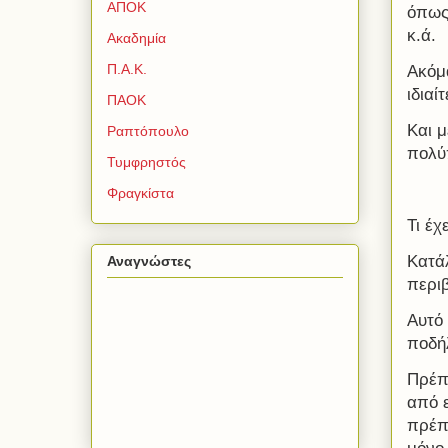
ΑΠΟΚ
όπω
κ.ά.
Ακαδημία
Π.Α.Κ.
Ακόμ
ιδιαί
ΠΑΟΚ
Και μ
Ραπτόπουλο
πολύ
Τυμφρηστός
Φραγκίστα
Τι έχ
Κατά
Αναγνώστες
περι
Αυτό 
ποδή
Πρέπε
από ε
πρέπε