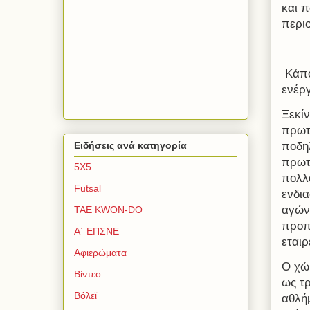
και π
περι
Κάπο
ενέρ
Ξεκί
πρωτ
ποδη
Ειδήσεις ανά κατηγορία
πρωτ
5Χ5
πολλ
Futsal
ενδι
αγών
TAE KWON-DO
προπ
Α΄ ΕΠΣΝΕ
εταιρ
Αφιερώματα
Ο χώ
Βίντεο
ως τ
Βόλεϊ
αθλήμ