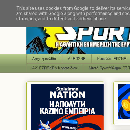
This site uses cookies from Google to deliver its servic
are shared with Google along with performance and secu
statistics, and to detect and address abuse.
Αρχική σελίδα
Α΄ ΕΠΣΝΕ
Κύπελλο ΕΠΣΝΕ
Α2΄ ΕΣΠΕΚΕΛ Κορασίδων
Μικτό Πρωτάθλημα ΕΣ