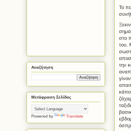
Το πο
συνήθ
Ξεκιν
σημαν
στο π
του. 
σωστ
αποστ
την κ
Αναζήτηση
αναπλ
γίνον
απαιτ
κάπο
Μετάφραση Σελίδας
ζάχαρ
ταξιδ
βασικ
Powered by
Translate
εβδο
όσπρ