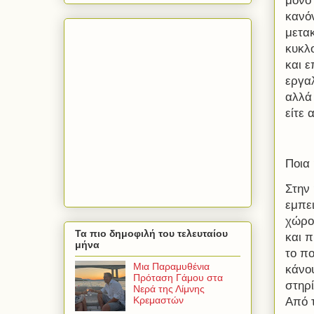
μόνο 
κανόν
μετακ
κυκλο
και ε
εργαλ
αλλά
είτε 
Ποια 
Στην 
εμπε
χώρο
Τα πιο δημοφιλή του τελευταίου
και 
μήνα
το πο
Μια Παραμυθένια
κάνο
Πρόταση Γάμου στα
στηρί
Νερά της Λίμνης
Κρεμαστών
Από τ