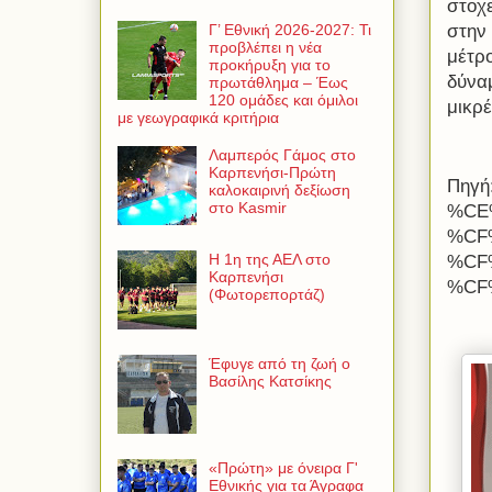
στοχε
στην
Γ’ Εθνική 2026-2027: Τι
προβλέπει η νέα
μέτρο
προκήρυξη για το
δύνα
πρωτάθλημα – Έως
120 ομάδες και όμιλοι
μικρέ
με γεωγραφικά κριτήρια
Λαμπερός Γάμος στο
Καρπενήσι-Πρώτη
Πηγή
καλοκαιρινή δεξίωση
στο Kasmir
%CE
%CF
Η 1η της ΑΕΛ στο
%CF
Καρπενήσι
%CF
(Φωτορεπορτάζ)
Έφυγε από τη ζωή ο
Βασίλης Κατσίκης
«Πρώτη» με όνειρα Γ'
Εθνικής για τα Άγραφα