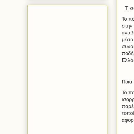
Τι 
Το πο
στην 
αναβά
μέσα 
συναθ
ποδή
Ελλάδ
Ποια 
Το πο
ισορρ
παρέ
τοποθ
αφορ