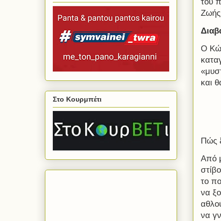
του 
Ζωής
Διαβ
Ο Κώ
κατα
«μυσ
και θ
Στο Κουρμπέτι
Πώς 
Από 
στίβο
το π
να ξ
αθλού
να γν