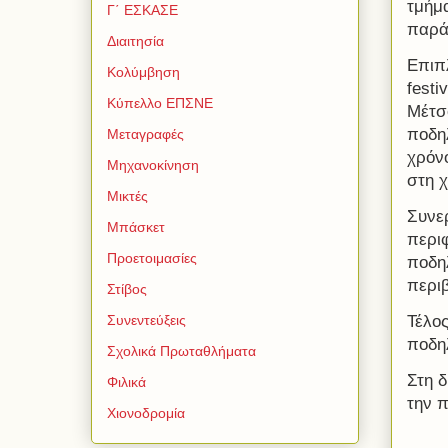
τμήμ
Γ΄ ΕΣΚΑΣΕ
παράλ
Διαιτησία
Επιπ
Κολύμβηση
festi
Κύπελλο ΕΠΣΝΕ
Μέτσο
ποδη
Μεταγραφές
χρόν
Μηχανοκίνηση
στη 
Μικτές
Συνερ
Μπάσκετ
περι
Προετοιμασίες
ποδη
περιβ
Στίβος
Τέλο
Συνεντεύξεις
ποδη
Σχολικά Πρωταθλήματα
Στη 
Φιλικά
την 
Χιονοδρομία