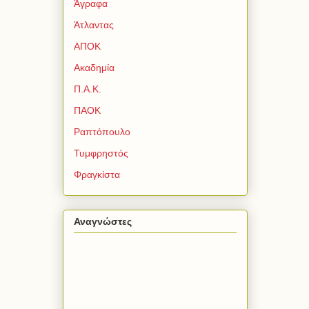
Άγραφα
Άτλαντας
ΑΠΟΚ
Ακαδημία
Π.Α.Κ.
ΠΑΟΚ
Ραπτόπουλο
Τυμφρηστός
Φραγκίστα
Αναγνώστες