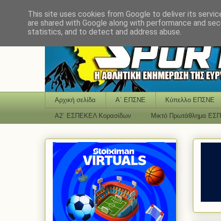
This site uses cookies from Google to deliver its servic
are shared with Google along with performance and secu
statistics, and to detect and address abuse.
Αρχική σελίδα
Α΄ ΕΠΣΝΕ
Κύπελλο ΕΠΣΝΕ
Α2΄ ΕΣΠΕΚΕΛ Κορασίδων
Μικτό Πρωτάθλημα ΕΣ