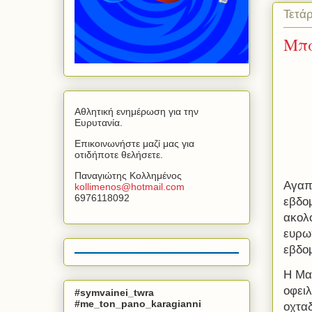
Τετά
Μπα
Αθλητική ενημέρωση για την
Ευρυτανία.
Επικοινωνήστε μαζί μας για
οτιδήποτε θελήσετε.
Παναγιώτης Κολλημένος
Αγαπη
kollimenos
@
hotmail
.
com
6976118092
εβδο
ακολ
ευρω
εβδομ
Η Μα
οφειλ
#symvainei_twra
#me_ton_pano_karagianni
οχταδ