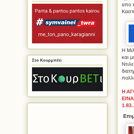
απο 
Κασπ
Η Μιλ
και μ
Στο Κουρμπέτι
Ντιλ
διατ
πολλ
Η ΑΓ
ΕΙΝΑ
1.83..
Επιμ