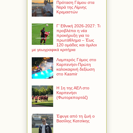
Πρόταση Γάμου στα
Νερά της Λίμνης
Κρεμαστών
Γ’ Εθνική 2026-2027: Τι
προβλέπει η νέα
προκήρυξη για το
πρωτάθλημα – Έως
120 ομάδες και όμιλοι
με γεωγραφικά κριτήρια
Λαμπερός Γάμος στο
Καρπενήσι-Πρώτη
καλοκαιρινή δεξίωση
στο Kasmir
Η 1η της ΑΕΛ στο
Καρπενήσι
(Φωτορεπορτάζ)
Έφυγε από τη ζωή ο
Βασίλης Κατσίκης