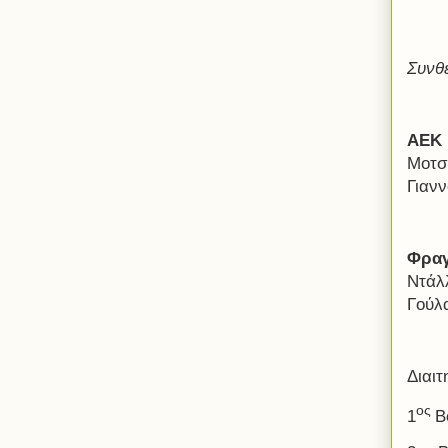
Συνθ
ΑΕΚ
Μοτσ
Γιανν
Φρα
Ντάλλ
Γούλ
Διαι
ος
1
Β