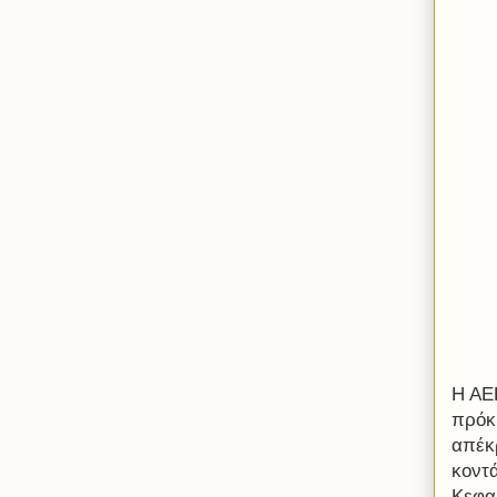
Η ΑΕΚ
πρόκ
απέκ
κοντ
Κεφα