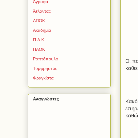
Άγραφα
Άτλαντας
ΑΠΟΚ
Ακαδημία
Π.Α.Κ.
ΠΑΟΚ
Ραπτόπουλο
Οι π
καθι
Τυμφρηστός
Φραγκίστα
Αναγνώστες
Κακό
επηρ
καθώς