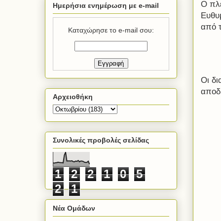
Ο πλ
Ημερήσια ενημέρωση με e-mail
Ευθυ
από 
Καταχώρησε το e-mail σου:
Οι δι
αποδυ
Αρχειοθήκη
Συνολικές προβολές σελίδας
1
2
2
1
0
5
2
1
Νέα Ομάδων