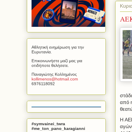
Κυρι
ΑΕΚ
Αθλητική ενημέρωση για την
Ευρυτανία.
Επικοινωνήστε μαζί μας για
οτιδήποτε θελήσετε.
Παναγιώτης Κολλημένος
kollimenos
@
hotmail
.
com
6976118092
στάδι
από 
θεατ
Η ΑΕ
#symvainei_twra
αγών
#me_ton_pano_karagianni