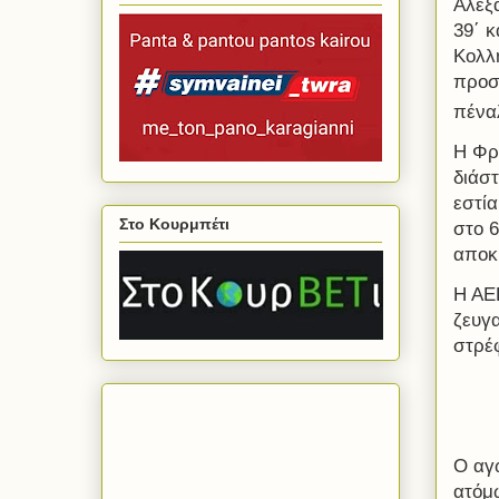
Αλέξ
39΄ κ
Κολλη
προσ
πένα
Η Φρ
διάστ
εστί
Στο Κουρμπέτι
στο 6
αποκ
Η ΑΕΚ
ζευγ
στρέ
Ο αγ
ατόμω