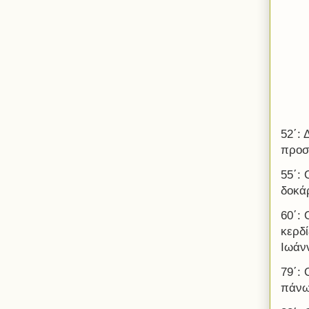
52΄:
προσ
55΄:
δοκάρ
60΄:
κερδί
Ιωάν
79΄: 
πάνω