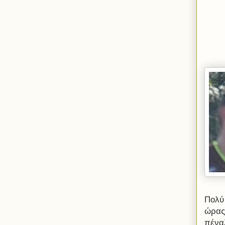
Πολ
ύ
ώρας
πένα