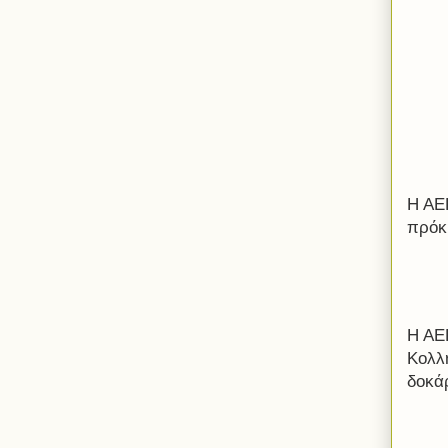
Η ΑΕ
πρόκ
Η ΑΕΚ
Κολλ
δοκά