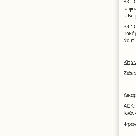
83΄:
κεφα
ο Κεφ
88΄:
δοκά
άουτ.
Κίτρι
Ζιάκα
Δικαρ
ΑΕΚ:
Ιωάν
Φραγ