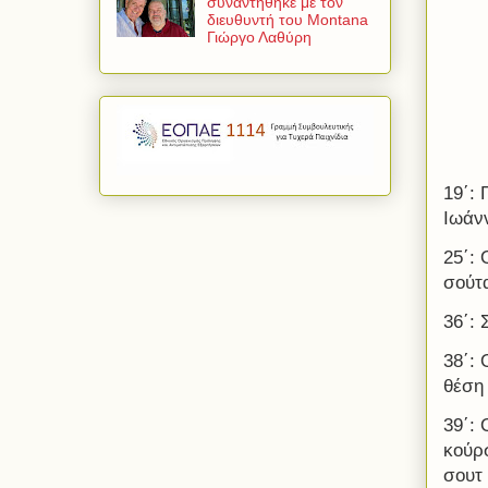
συναντήθηκε με τον
διευθυντή του Montana
Γιώργο Λαθύρη
19΄: 
Ιωάν
25΄: 
σούτα
36΄:
38΄:
θέση
39΄: 
κούρ
σουτ 