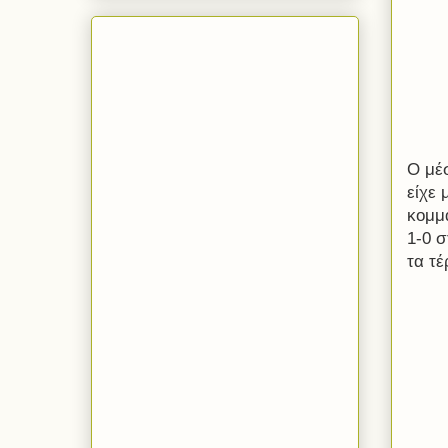
Ο μέ
είχε
κομμά
1-0 σ
τα τέ