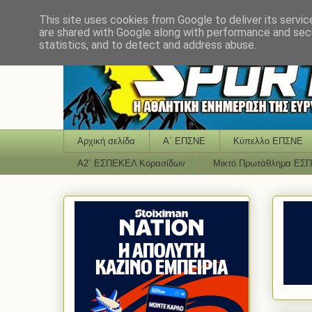
This site uses cookies from Google to deliver its servic
are shared with Google along with performance and secu
statistics, and to detect and address abuse.
Αρχική σελίδα
Α΄ ΕΠΣΝΕ
Κύπελλο ΕΠΣΝΕ
Α2΄ ΕΣΠΕΚΕΛ Κορασίδων
Μικτό Πρωτάθλημα ΕΣ