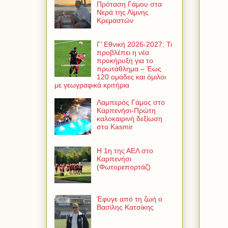
Πρόταση Γάμου στα
Νερά της Λίμνης
Κρεμαστών
Γ’ Εθνική 2026-2027: Τι
προβλέπει η νέα
προκήρυξη για το
πρωτάθλημα – Έως
120 ομάδες και όμιλοι
με γεωγραφικά κριτήρια
Λαμπερός Γάμος στο
Καρπενήσι-Πρώτη
καλοκαιρινή δεξίωση
στο Kasmir
Η 1η της ΑΕΛ στο
Καρπενήσι
(Φωτορεπορτάζ)
Έφυγε από τη ζωή ο
Βασίλης Κατσίκης