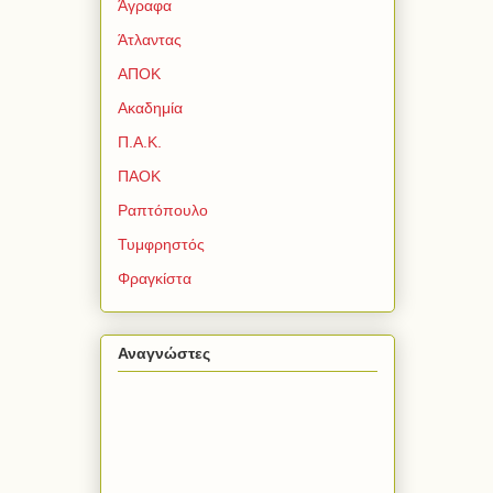
Άγραφα
Άτλαντας
ΑΠΟΚ
Ακαδημία
Π.Α.Κ.
ΠΑΟΚ
Ραπτόπουλο
Τυμφρηστός
Φραγκίστα
Αναγνώστες