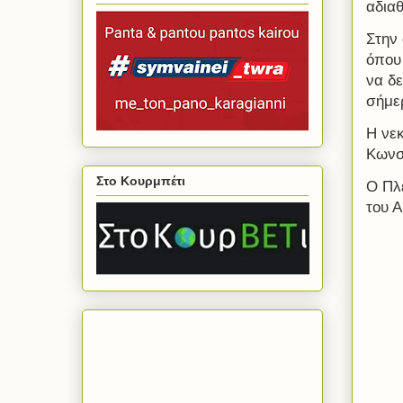
αδιαθ
Στην
όπου 
να δε
σήμε
Η νεκ
Κωνστ
Στο Κουρμπέτι
Ο Πλ
του Α