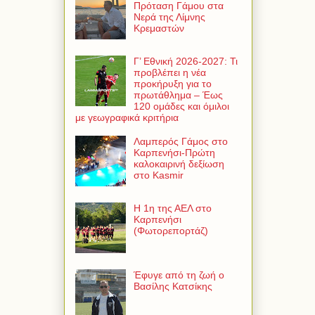
Πρόταση Γάμου στα
Νερά της Λίμνης
Κρεμαστών
Γ’ Εθνική 2026-2027: Τι
προβλέπει η νέα
προκήρυξη για το
πρωτάθλημα – Έως
120 ομάδες και όμιλοι
με γεωγραφικά κριτήρια
Λαμπερός Γάμος στο
Καρπενήσι-Πρώτη
καλοκαιρινή δεξίωση
στο Kasmir
Η 1η της ΑΕΛ στο
Καρπενήσι
(Φωτορεπορτάζ)
Έφυγε από τη ζωή ο
Βασίλης Κατσίκης