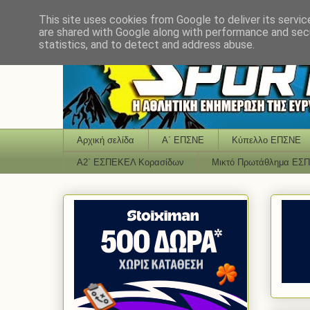
This site uses cookies from Google to deliver its servic
are shared with Google along with performance and secu
statistics, and to detect and address abuse.
Αρχική σελίδα
Α΄ ΕΠΣΝΕ
Κύπελλο ΕΠΣΝΕ
Α2΄ ΕΣΠΕΚΕΛ Κορασίδων
Μικτό Πρωτάθλημα ΕΣ