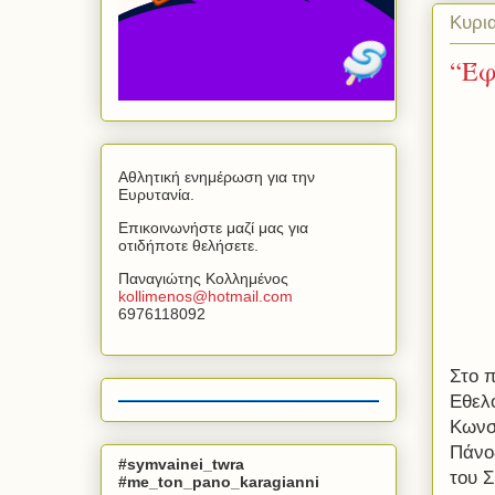
Κυρι
“Έφ
Αθλητική ενημέρωση για την
Ευρυτανία.
Επικοινωνήστε μαζί μας για
οτιδήποτε θελήσετε.
Παναγιώτης Κολλημένος
kollimenos
@
hotmail
.
com
6976118092
Στο π
Εθελ
Κωνσ
Πάνο
#symvainei_twra
του 
#me_ton_pano_karagianni