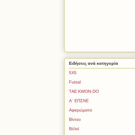
Ειδήσεις ανά κατηγορία
5Χ5
Futsal
TAE KWON-DO
Α΄ ΕΠΣΝΕ
Αφιερώματα
Βίντεο
Βόλεϊ