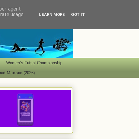
user-agent
erate usage
LEARN MORE
GOT IT
Women΄s Futsal Championship
ουά Μπάσκετ(2026)