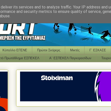
deliver its services and to analyze traffic. Your IP address and 
formance and security metrics to ensure quality of service, gen
abuse.
Κύπελλο ΕΠΣΝΕ
Πρώτοι Σκόρερς
Μικτές
Γ΄ ΕΣΚΑΣΕ
κτό Πρωτάθλημα ΕΣΠΕΚΕΛ
Α΄ ΕΣΠΕΚΕΛ Παγκορασίδων
Τουρν