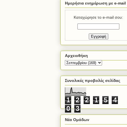
Ημερήσια ενημέρωση με e-mail
Καταχώρησε το e-mail σου:
Αρχειοθήκη
Συνολικές προβολές σελίδας
1
2
2
1
5
4
0
3
Νέα Ομάδων