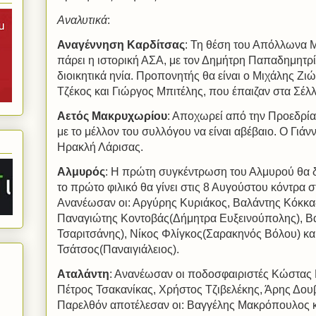
Αναλυτικά
:
Αναγέννηση Καρδίτσας
: Τη θέση του Απόλλωνα 
πάρει η ιστορική ΑΣΑ, με τον Δημήτρη Παπαδημητρί
διοικητικά ηνία. Προπονητής θα είναι ο Μιχάλης Ζι
Τζέκος και Γιώργος Μπιτέλης, που έπαιζαν στα Σέλ
Αετός Μακρυχωρίου
: Αποχωρεί από την Προεδρί
με το μέλλον του συλλόγου να είναι αβέβαιο. Ο Γιά
Ηρακλή Λάρισας.
Αλμυρός
: Η πρώτη συγκέντρωση του Αλμυρού θα δι
το πρώτο φιλικό θα γίνει στις 8 Αυγούστου κόντρα
Ανανέωσαν οι: Αργύρης Κυριάκος, Βαλάντης Κόκκας
Παναγιώτης Κοντοβάς(Δήμητρα Ευξεινούπολης), Β
Τσαριτσάνης), Νίκος Φλίγκος(Σαρακηνός Βόλου) κ
Τσάτσος(Παναιγιάλειος).
Αταλάντη
: Ανανέωσαν οι ποδοσφαιριστές Κώστας
Πέτρος Τσακανίκας, Χρήστος Τζιβελέκης, Άρης Δου
Παρελθόν αποτέλεσαν οι: Βαγγέλης Μακρόπουλος 