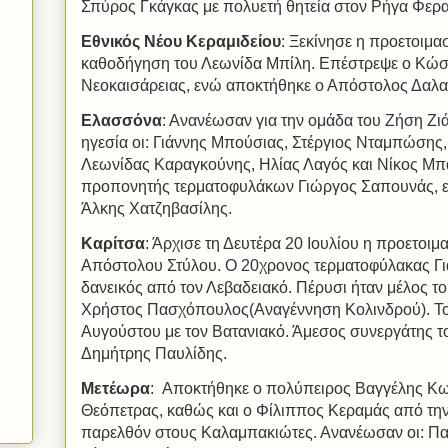
Σπύρος Γκάγκας με πολυετή θητεία στον Ρήγα Φερα
Εθνικός Νέου Κεραμιδείου
: Ξεκίνησε η προετοιμασ
καθοδήγηση του Λεωνίδα Μπίλη. Επέστρεψε ο Κώστ
Νεοκαισάρειας, ενώ αποκτήθηκε ο Απόστολος Δαλα
Ελασσόνα
: Ανανέωσαν για την ομάδα του Ζήση Ζιά
ηγεσία οι: Γιάννης Μπούσιας, Στέργιος Νταμπώσης
Λεωνίδας Καραγκούνης, Ηλίας Λαγός και Νίκος Μπ
προπονητής τερματοφυλάκων Γιώργος Σαπουνάς, εν
Άλκης Χατζηβασίλης.
Καρίτσα
: Άρχισε τη Δευτέρα 20 Ιουλίου η προετοιμ
Απόστολου Στύλου. Ο 20χρονος τερματοφύλακας Γ
δανεικός από τον Λεβαδειακό. Πέρυσι ήταν μέλος το
Χρήστος Πασχόπουλος(Αναγέννηση Κολινδρού). Το 
Αυγούστου με τον Βατανιακό. Άμεσος συνεργάτης του
Δημήτρης Παυλίδης.
Μετέωρα
:
Αποκτήθηκε ο πολύπειρος Βαγγέλης Κωσ
Θεόπετρας, καθώς και ο Φίλιππος Κεραμάς από την 
παρελθόν στους Καλαμπακιώτες. Ανανέωσαν οι: Π