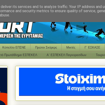
deliver its services and to analyze traffic. Your IP address and 
formance and security metrics to ensure quality of service, gen
abuse.
Κύπελλο ΕΠΣΝΕ
Πρώτοι Σκόρερς
Μικτές
Γ΄ ΕΣΚΑΣΕ
κτό Πρωτάθλημα ΕΣΠΕΚΕΛ
Α΄ ΕΣΠΕΚΕΛ Παγκορασίδων
Τουρν