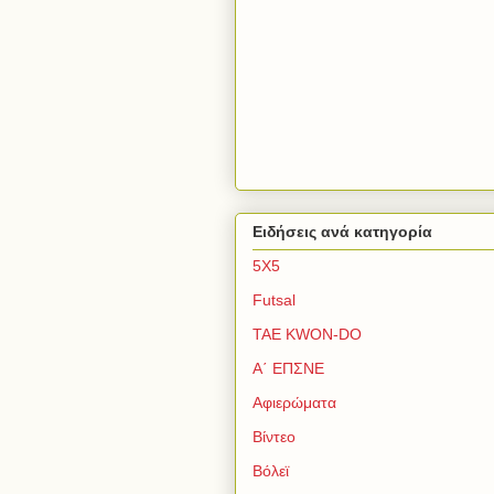
Ειδήσεις ανά κατηγορία
5Χ5
Futsal
TAE KWON-DO
Α΄ ΕΠΣΝΕ
Αφιερώματα
Βίντεο
Βόλεϊ