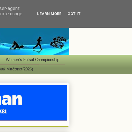
user-agent
erate usage
LEARN MORE
GOT IT
Women΄s Futsal Championship
ουά Μπάσκετ(2026)