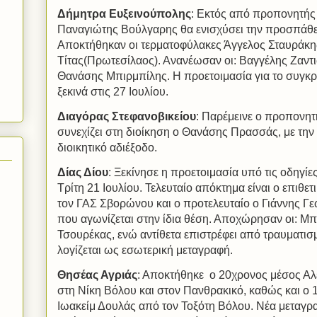
Δήμητρα Ευξεινούπολης
: Εκτός από προπονητής
Παναγιώτης Βούλγαρης θα ενισχύσει την προσπάθει
Αποκτήθηκαν οι τερματοφύλακες Άγγελος Σταυράκη
Τίτας(Πρωτεσίλαος). Ανανέωσαν οι: Βαγγέλης Ζαντι
Θανάσης Μπιρμπίλης. Η προετοιμασία για το συγκ
ξεκινά στις 27 Ιουλίου.
Διαγόρας Στεφανοβικείου
: Παρέμεινε ο προπονητ
συνεχίζει στη διοίκηση ο Θανάσης Πρασσάς, με την
διοικητικό αδιέξοδο.
Δίας Δίου
: Ξεκίνησε η προετοιμασία υπό τις οδηγί
Τρίτη 21 Ιουλίου. Τελευταίο απόκτημα είναι ο επιθ
τον ΓΑΣ Σβορώνου και ο προτελευταίο ο Γιάννης Γ
που αγωνίζεται στην ίδια θέση. Αποχώρησαν οι: 
Τσουρέκας, ενώ αντίθετα επιστρέφει από τραυματι
λογίζεται ως εσωτερική μεταγραφή.
Θησέας Αγριάς
: Αποκτήθηκε
ο 20χρονος μέσος Αλ
στη Νίκη Βόλου και στον Πανθρακικό, καθώς και ο
Ιωακείμ Δουλάς από τον Τοξότη Βόλου. Νέα μεταγρα