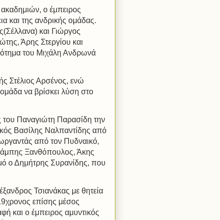
 ακαδημιών, ο έμπειρος
α και της ανδρικής ομάδας.
ς(Σέλλανα) και Γιώργος
ώτης, Άρης Στεργίου και
ρότημα του Μιχάλη Ανδρωνά
ής Στέλιος Αρσένος, ενώ
 ομάδα να βρίσκει λύση στο
ες του Παναγιώτη Παρασίδη την
ετικός Βασίλης Ναλπαντίδης από
εωργαντάς από τον Πυδναικό,
Μπάμπης Ξανθόπουλος, Άκης
σμό ο Δημήτρης Συρανίδης, που
έξανδρος Τσιανάκας με θητεία
 19χρονος επίσης μέσος
φή και ο έμπειρος αμυντικός