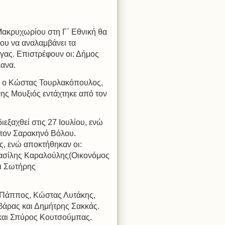
Μακρυχωρίου στη Γ΄ Εθνική θα
ου να αναλαμβάνει τα
ώγας. Επιστρέφουν οι: Δήμος
λανα.
α ο Κώστας Τουρλακόπουλος,
ννης Μουξιός εντάχτηκε από τον
εξαχθεί στις 27 Ιουλίου, ενώ
 στον Σαρακηνό Βόλου.
, ενώ αποκτήθηκαν οι:
ασίλης Καραλούλης(Οικονόμος
αι Σωτήρης
 Πάππος, Κώστας Λυτάκης,
βάρας και Δημήτρης Σακκάς.
και Σπύρος Κουτσούμπας.