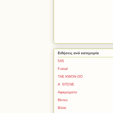
Ειδήσεις ανά κατηγορία
5Χ5
Futsal
TAE KWON-DO
Α΄ ΕΠΣΝΕ
Αφιερώματα
Βίντεο
Βόλεϊ