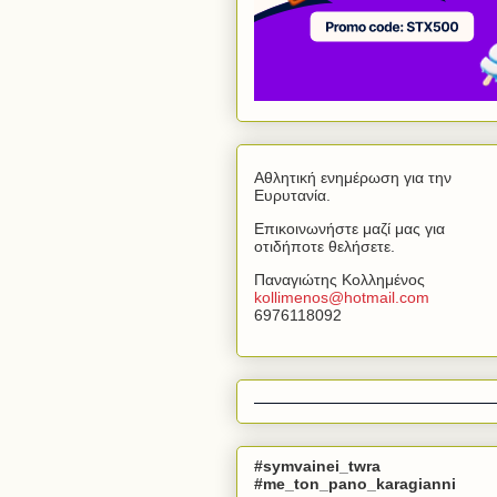
Αθλητική ενημέρωση για την
Ευρυτανία.
Επικοινωνήστε μαζί μας για
οτιδήποτε θελήσετε.
Παναγιώτης Κολλημένος
kollimenos
@
hotmail
.
com
6976118092
#symvainei_twra
#me_ton_pano_karagianni