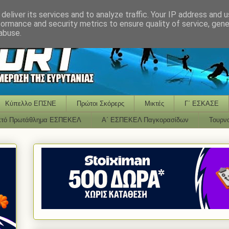
deliver its services and to analyze traffic. Your IP address and 
formance and security metrics to ensure quality of service, gen
abuse.
Κύπελλο ΕΠΣΝΕ
Πρώτοι Σκόρερς
Μικτές
Γ΄ ΕΣΚΑΣΕ
κτό Πρωτάθλημα ΕΣΠΕΚΕΛ
Α΄ ΕΣΠΕΚΕΛ Παγκορασίδων
Τουρν