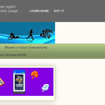
user-agent
erate usage
LEARN MORE
GOT IT
Women΄s Futsal Championship
ουά Μπάσκετ(2026)