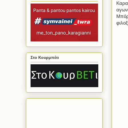
Καραγ
αγων
Μπόρ
φιλο
Στο Κουρμπέτι