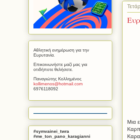
Τετά
Ευρ
Αθλητική ενημέρωση για την
Ευρυτανία.
Επικοινωνήστε μαζί μας για
οτιδήποτε θελήσετε.
Παναγιώτης Κολλημένος
kollimenos
@
hotmail
.
com
6976118092
Μια 
Καρπ
#symvainei_twra
Καρα
#me_ton_pano_karagianni