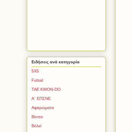
Ειδήσεις ανά κατηγορία
5Χ5
Futsal
TAE KWON-DO
Α΄ ΕΠΣΝΕ
Αφιερώματα
Βίντεο
Βόλεϊ