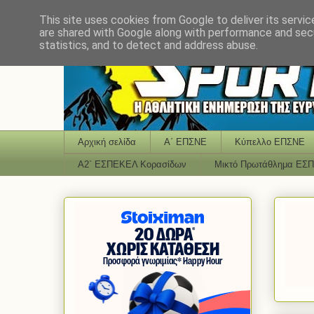
This site uses cookies from Google to deliver its servic
are shared with Google along with performance and secu
statistics, and to detect and address abuse.
Αρχική σελίδα
Α΄ ΕΠΣΝΕ
Κύπελλο ΕΠΣΝΕ
Α2΄ ΕΣΠΕΚΕΛ Κορασίδων
Μικτό Πρωτάθλημα ΕΣ