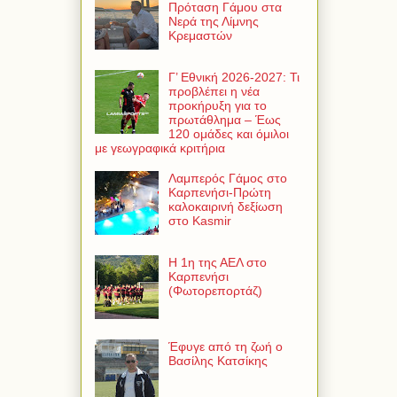
Πρόταση Γάμου στα
Νερά της Λίμνης
Κρεμαστών
Γ’ Εθνική 2026-2027: Τι
προβλέπει η νέα
προκήρυξη για το
πρωτάθλημα – Έως
120 ομάδες και όμιλοι
με γεωγραφικά κριτήρια
Λαμπερός Γάμος στο
Καρπενήσι-Πρώτη
καλοκαιρινή δεξίωση
στο Kasmir
Η 1η της ΑΕΛ στο
Καρπενήσι
(Φωτορεπορτάζ)
Έφυγε από τη ζωή ο
Βασίλης Κατσίκης