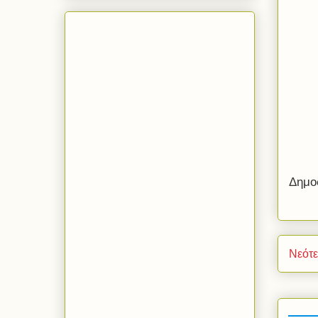
Δημο
Νεότ