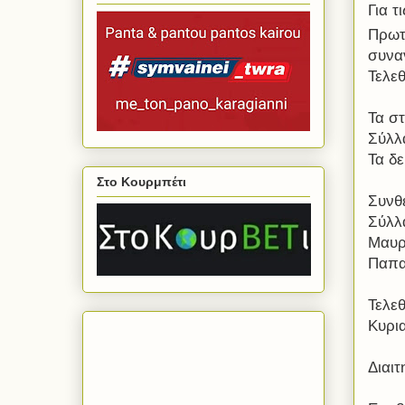
Για τ
Πρωτ
συνα
Τελε
Τα στ
Σύλλ
Τα δε
Στο Κουρμπέτι
Συνθ
Σύλλ
Μαυρο
Παπα
Τελε
Κυρια
Διαι