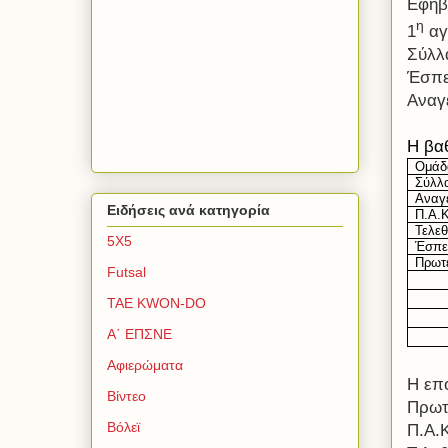
Εφηβ
η
1
αγ
Σύλλ
Έσπε
Αναγ
H
βα
Ομάδ
Σύλλ
Αναγ
Ειδήσεις ανά κατηγορία
Π.Α.Κ
Τελεθ
5Χ5
Έσπε
Πρωτ
Futsal
TAE KWON-DO
Α΄ ΕΠΣΝΕ
Αφιερώματα
Η επ
Βίντεο
Πρωτ
Βόλεϊ
Π.Α.