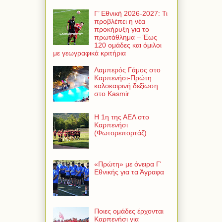
Γ’ Εθνική 2026-2027: Τι
προβλέπει η νέα
προκήρυξη για το
πρωτάθλημα – Έως
120 ομάδες και όμιλοι
με γεωγραφικά κριτήρια
Λαμπερός Γάμος στο
Καρπενήσι-Πρώτη
καλοκαιρινή δεξίωση
στο Kasmir
Η 1η της ΑΕΛ στο
Καρπενήσι
(Φωτορεπορτάζ)
«Πρώτη» με όνειρα Γ'
Εθνικής για τα Άγραφα
Ποιες ομάδες έρχονται
Καρπενήσι για