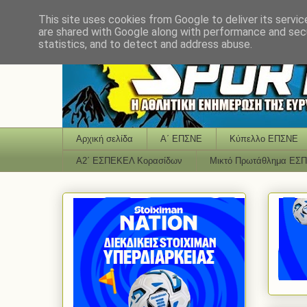
This site uses cookies from Google to deliver its servic
are shared with Google along with performance and secu
statistics, and to detect and address abuse.
Αρχική σελίδα
Α΄ ΕΠΣΝΕ
Κύπελλο ΕΠΣΝΕ
Α2΄ ΕΣΠΕΚΕΛ Κορασίδων
Μικτό Πρωτάθλημα ΕΣ