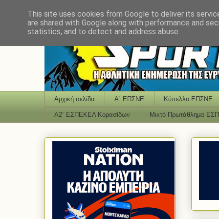
This site uses cookies from Google to deliver its servic
are shared with Google along with performance and secu
statistics, and to detect and address abuse.
Αρχική σελίδα
Α΄ ΕΠΣΝΕ
Κύπελλο ΕΠΣΝΕ
Α2΄ ΕΣΠΕΚΕΛ Κορασίδων
Μικτό Πρωτάθλημα ΕΣ