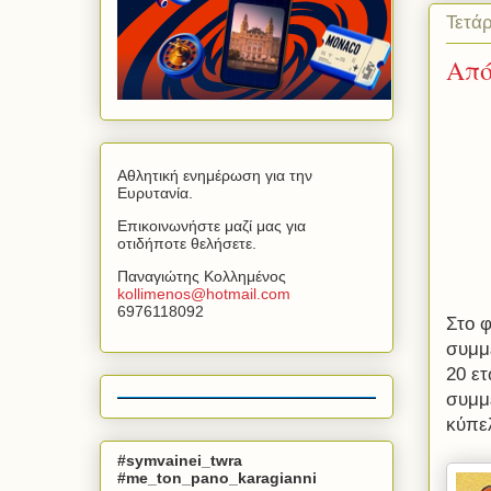
Τετά
Από
Αθλητική ενημέρωση για την
Ευρυτανία.
Επικοινωνήστε μαζί μας για
οτιδήποτε θελήσετε.
Παναγιώτης Κολλημένος
kollimenos
@
hotmail
.
com
6976118092
Στο 
συμμ
20 ετ
συμμε
κύπε
#symvainei_twra
#me_ton_pano_karagianni