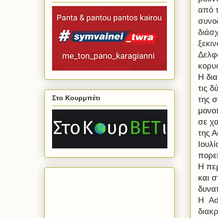
από 
συνο
διάσχ
ξεκι
Δελφ
κορυ
Η δι
τις δ
Στο Κουρμπέτι
της σ
μονο
σε χ
της Α
Ιουλί
πορεί
Η περ
και σ
δυνατ
Η Αση
διακρ