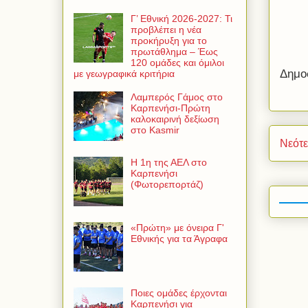
Γ’ Εθνική 2026-2027: Τι
προβλέπει η νέα
προκήρυξη για το
πρωτάθλημα – Έως
120 ομάδες και όμιλοι
Δημο
με γεωγραφικά κριτήρια
Λαμπερός Γάμος στο
Καρπενήσι-Πρώτη
καλοκαιρινή δεξίωση
στο Kasmir
Νεότ
Η 1η της ΑΕΛ στο
Καρπενήσι
(Φωτορεπορτάζ)
«Πρώτη» με όνειρα Γ'
Εθνικής για τα Άγραφα
Ποιες ομάδες έρχονται
Καρπενήσι για