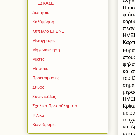
Αγρά
Γ΄ ΕΣΚΑΣΕ
Προση
Διαιτησία
φτάσ
κορυ
Κολύμβηση
πλαγι
Κύπελλο ΕΠΣΝΕ
ΗΜΕΡ
Μεταγραφές
Καρπ
Μηχανοκίνηση
Ευρυ
στου
Μικτές
ψηλό
Μπάσκετ
και 
του
Προετοιμασίες
σημαν
Στίβος
μέρα
Συνεντεύξεις
ΗΜΕΡ
Κρίκε
Σχολικά Πρωταθλήματα
μοιρ
Φιλικά
το ίχ
Χιονοδρομία
και Ά
μπαίν