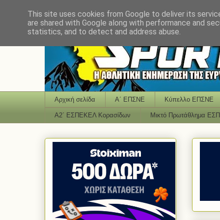
This site uses cookies from Google to deliver its servic
are shared with Google along with performance and secu
statistics, and to detect and address abuse.
Αρχική σελίδα
Α΄ ΕΠΣΝΕ
Κύπελλο ΕΠΣΝΕ
Α2΄ ΕΣΠΕΚΕΛ Κορασίδων
Μικτό Πρωτάθλημα ΕΣ