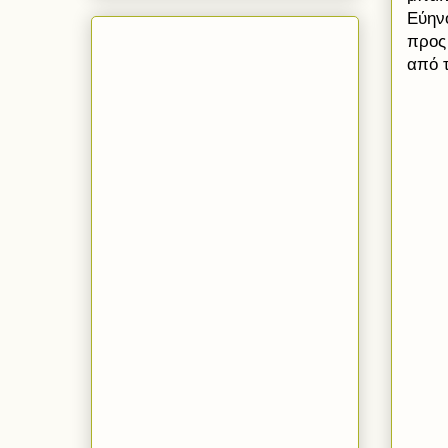
Εύηνο
προς 
από 