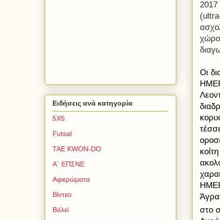
2017
(ultr
ασχολ
χώρο 
διαγ
Οι δ
ΗΜΕΡ
Λεον
Ειδήσεις ανά κατηγορία
διαδ
κορυφ
5Χ5
τέσσ
Futsal
οροσ
TAE KWON-DO
κοίτη
ακολ
Α΄ ΕΠΣΝΕ
χαρα
Αφιερώματα
ΗΜΕΡ
Βίντεο
Άγρα
στο σ
Βόλεϊ