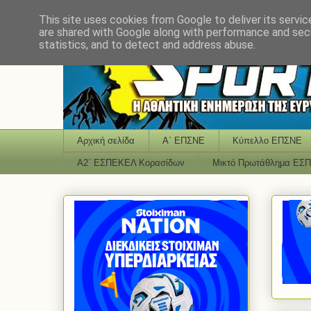
This site uses cookies from Google to deliver its servic
are shared with Google along with performance and secu
statistics, and to detect and address abuse.
Αρχική σελίδα
Α΄ ΕΠΣΝΕ
Κύπελλο ΕΠΣΝΕ
Α2΄ ΕΣΠΕΚΕΛ Κορασίδων
Μικτό Πρωτάθλημα ΕΣ