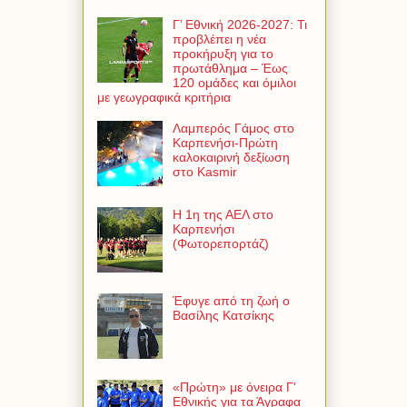
Γ’ Εθνική 2026-2027: Τι
προβλέπει η νέα
προκήρυξη για το
πρωτάθλημα – Έως
120 ομάδες και όμιλοι
με γεωγραφικά κριτήρια
Λαμπερός Γάμος στο
Καρπενήσι-Πρώτη
καλοκαιρινή δεξίωση
στο Kasmir
Η 1η της ΑΕΛ στο
Καρπενήσι
(Φωτορεπορτάζ)
Έφυγε από τη ζωή ο
Βασίλης Κατσίκης
«Πρώτη» με όνειρα Γ'
Εθνικής για τα Άγραφα