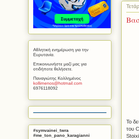
Τετά
Βασ
Αθλητική ενημέρωση για την
Ευρυτανία.
Επικοινωνήστε μαζί μας για
οτιδήποτε θελήσετε.
Παναγιώτης Κολλημένος
kollimenos
@
hotmail
.
com
6976118092
Το δ
του
C
#symvainei_twra
#me_ton_pano_karagianni
Stoi