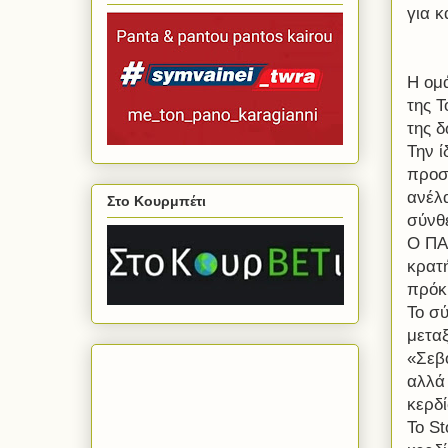
για 
Η ομά
της Τ
της δ
Την ί
προσ
ανέλ
Στο Κουρμπέτι
σύνθ
Ο ΠΑ
κρατ
πρόκ
Το σ
μετα
«Σεβό
αλλά 
κερδ
Το
St