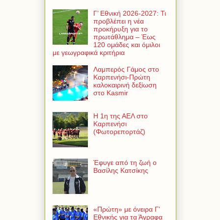
Γ’ Εθνική 2026-2027: Τι
προβλέπει η νέα
προκήρυξη για το
πρωτάθλημα – Έως
120 ομάδες και όμιλοι
με γεωγραφικά κριτήρια
Λαμπερός Γάμος στο
Καρπενήσι-Πρώτη
καλοκαιρινή δεξίωση
στο Kasmir
Η 1η της ΑΕΛ στο
Καρπενήσι
(Φωτορεπορτάζ)
Έφυγε από τη ζωή ο
Βασίλης Κατσίκης
«Πρώτη» με όνειρα Γ'
Εθνικής για τα Άγραφα