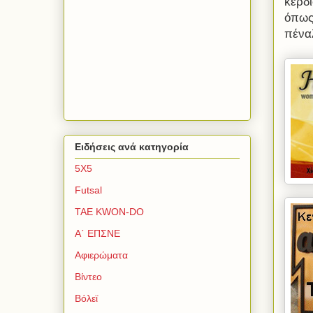
κερδί
όπως
πέναλ
Ειδήσεις ανά κατηγορία
5Χ5
Futsal
TAE KWON-DO
Α΄ ΕΠΣΝΕ
Αφιερώματα
Βίντεο
Βόλεϊ