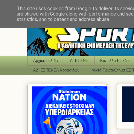
This site uses cookies from Google to deliver its servic
are shared with Google along with performance and secu
statistics, and to detect and address abuse.
Αρχική σελίδα
Α΄ ΕΠΣΝΕ
Κύπελλο ΕΠΣΝΕ
Α2΄ ΕΣΠΕΚΕΛ Κορασίδων
Μικτό Πρωτάθλημα ΕΣ