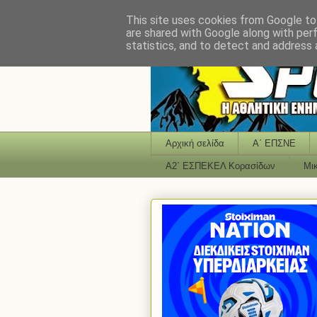
This site uses cookies from Google to 
are shared with Google along with per
statistics, and to detect and address 
Αρχική σελίδα
Α΄ ΕΠΣΝΕ
Α2΄ ΕΣΠΕΚΕΛ Κορασίδων
Μι