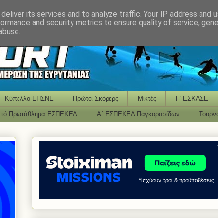
deliver its services and to analyze traffic. Your IP address and 
formance and security metrics to ensure quality of service, gen
abuse.
Κύπελλο ΕΠΣΝΕ
Πρώτοι Σκόρερς
Μικτές
Γ΄ ΕΣΚΑΣΕ
κτό Πρωτάθλημα ΕΣΠΕΚΕΛ
Α΄ ΕΣΠΕΚΕΛ Παγκορασίδων
Τουρν