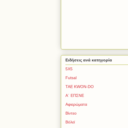
Ειδήσεις ανά κατηγορία
5Χ5
Futsal
TAE KWON-DO
Α΄ ΕΠΣΝΕ
Αφιερώματα
Βίντεο
Βόλεϊ