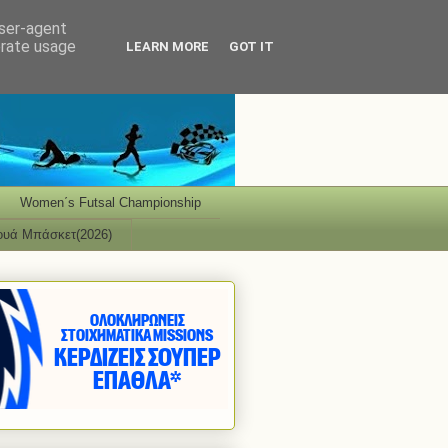
user-agent
erate usage
LEARN MORE
GOT IT
Women΄s Futsal Championship
ουά Μπάσκετ(2026)