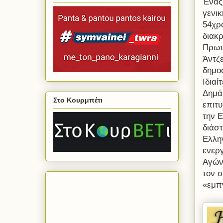
Ένας 
γενι
54χρ
διακρ
Πρωτ
Άντζε
δημο
Ιδιαί
Δημά
Στο Κουρμπέτι
επιτυ
την Ε
διάσ
Ελλη
ενερ
Αγώνε
τον σ
«εμπ