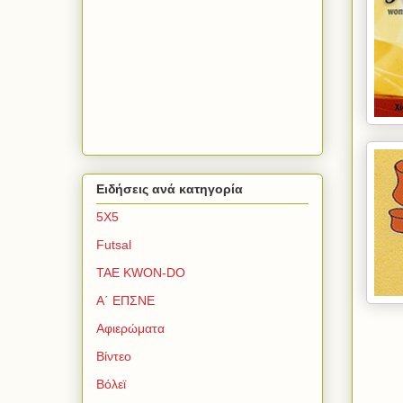
Ειδήσεις ανά κατηγορία
5Χ5
Futsal
TAE KWON-DO
Α΄ ΕΠΣΝΕ
Αφιερώματα
Βίντεο
Βόλεϊ