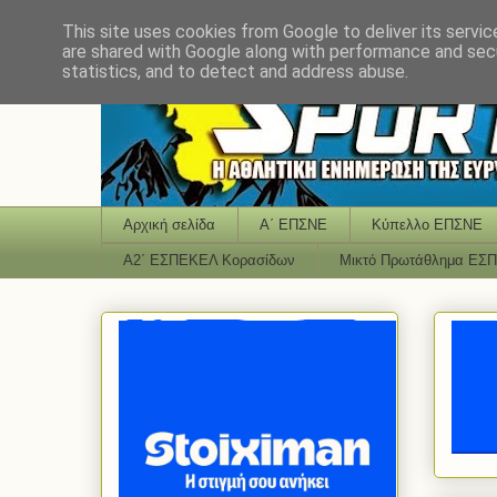
This site uses cookies from Google to deliver its servic
are shared with Google along with performance and secu
statistics, and to detect and address abuse.
Αρχική σελίδα
Α΄ ΕΠΣΝΕ
Κύπελλο ΕΠΣΝΕ
Α2΄ ΕΣΠΕΚΕΛ Κορασίδων
Μικτό Πρωτάθλημα ΕΣ