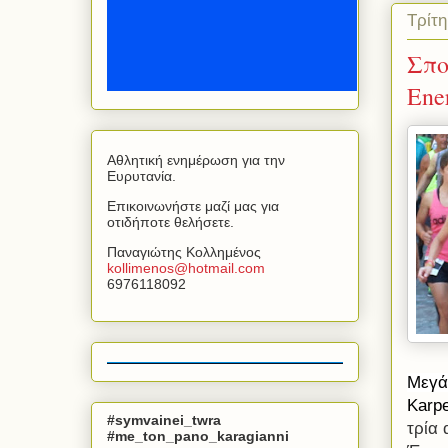
Τρίτη
Σπο
Ene
Αθλητική ενημέρωση για την
Ευρυτανία.
Επικοινωνήστε μαζί μας για
οτιδήποτε θελήσετε.
Παναγιώτης Κολλημένος
kollimenos
@
hotmail
.
com
6976118092
Μεγά
Karpe
#symvainei_twra
τρία 
#me_ton_pano_karagianni