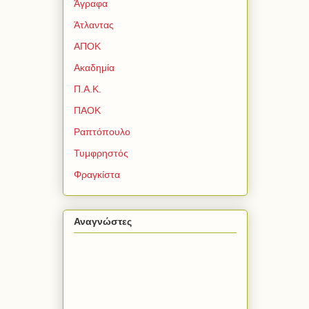
Άγραφα
Άτλαντας
ΑΠΟΚ
Ακαδημία
Π.Α.Κ.
ΠΑΟΚ
Ραπτόπουλο
Τυμφρηστός
Φραγκίστα
Αναγνώστες