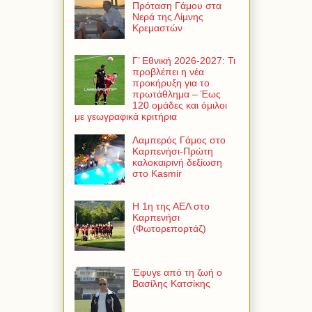
Πρόταση Γάμου στα
Νερά της Λίμνης
Κρεμαστών
Γ’ Εθνική 2026-2027: Τι
προβλέπει η νέα
προκήρυξη για το
πρωτάθλημα – Έως
120 ομάδες και όμιλοι
με γεωγραφικά κριτήρια
Λαμπερός Γάμος στο
Καρπενήσι-Πρώτη
καλοκαιρινή δεξίωση
στο Kasmir
Η 1η της ΑΕΛ στο
Καρπενήσι
(Φωτορεπορτάζ)
Έφυγε από τη ζωή ο
Βασίλης Κατσίκης