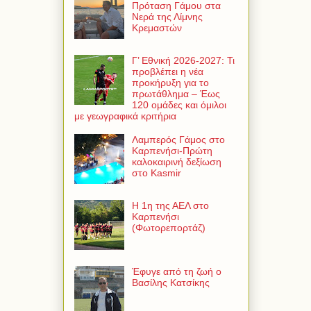
Πρόταση Γάμου στα
Νερά της Λίμνης
Κρεμαστών
Γ’ Εθνική 2026-2027: Τι
προβλέπει η νέα
προκήρυξη για το
πρωτάθλημα – Έως
120 ομάδες και όμιλοι
με γεωγραφικά κριτήρια
Λαμπερός Γάμος στο
Καρπενήσι-Πρώτη
καλοκαιρινή δεξίωση
στο Kasmir
Η 1η της ΑΕΛ στο
Καρπενήσι
(Φωτορεπορτάζ)
Έφυγε από τη ζωή ο
Βασίλης Κατσίκης