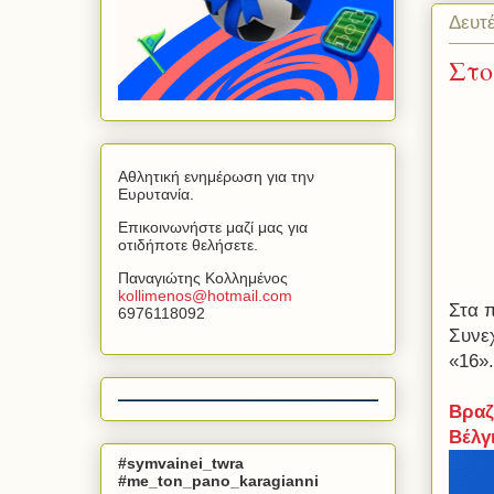
Δευτέ
Στο
Αθλητική ενημέρωση για την
Ευρυτανία.
Επικοινωνήστε μαζί μας για
οτιδήποτε θελήσετε.
Παναγιώτης Κολλημένος
kollimenos
@
hotmail
.
com
Στα π
6976118092
Συνε
«16».
Βραζ
Βέλγ
#symvainei_twra
#me_ton_pano_karagianni