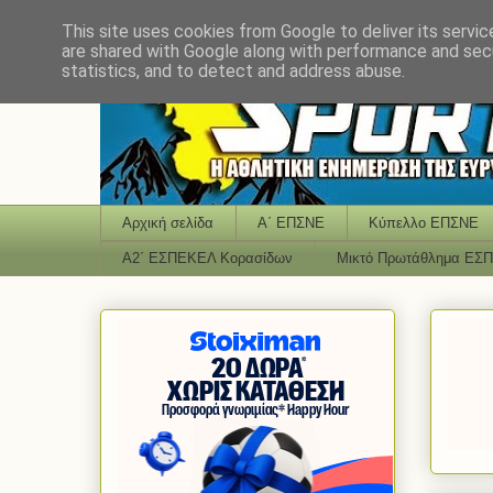
This site uses cookies from Google to deliver its servic
are shared with Google along with performance and secu
statistics, and to detect and address abuse.
Αρχική σελίδα
Α΄ ΕΠΣΝΕ
Κύπελλο ΕΠΣΝΕ
Α2΄ ΕΣΠΕΚΕΛ Κορασίδων
Μικτό Πρωτάθλημα ΕΣ