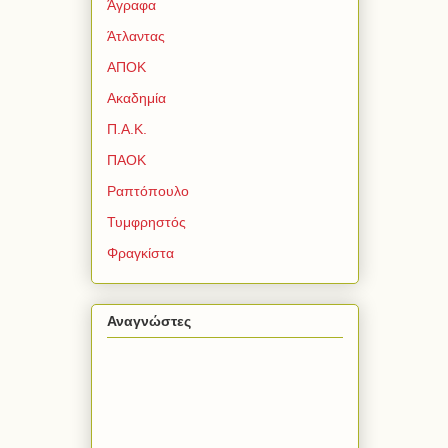
Άγραφα
Άτλαντας
ΑΠΟΚ
Ακαδημία
Π.Α.Κ.
ΠΑΟΚ
Ραπτόπουλο
Τυμφρηστός
Φραγκίστα
Αναγνώστες