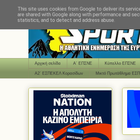
This site uses cookies from Google to deliver its servic
are shared with Google along with performance and secu
statistics, and to detect and address abuse.
Αρχική σελίδα
Α΄ ΕΠΣΝΕ
Κύπελλο ΕΠΣΝΕ
Α2΄ ΕΣΠΕΚΕΛ Κορασίδων
Μικτό Πρωτάθλημα ΕΣ