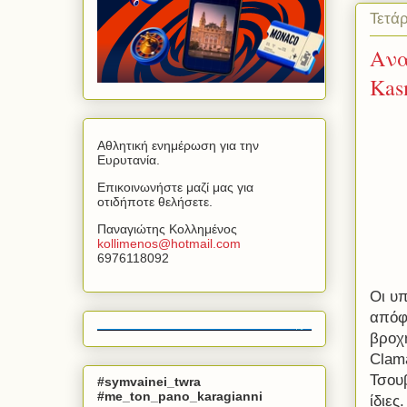
Τετάρ
Ανα
Kas
Αθλητική ενημέρωση για την
Ευρυτανία.
Επικοινωνήστε μαζί μας για
οτιδήποτε θελήσετε.
Παναγιώτης Κολλημένος
kollimenos
@
hotmail
.
com
6976118092
Οι υ
απόφα
βροχή
Clama
Τσουβ
#symvainei_twra
#me_ton_pano_karagianni
ίδιες