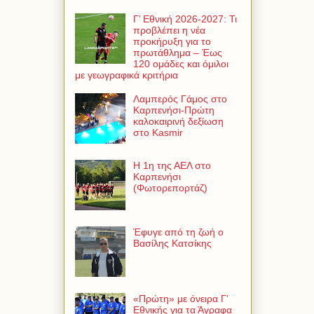
Γ’ Εθνική 2026-2027: Τι
προβλέπει η νέα
προκήρυξη για το
πρωτάθλημα – Έως
120 ομάδες και όμιλοι
με γεωγραφικά κριτήρια
Λαμπερός Γάμος στο
Καρπενήσι-Πρώτη
καλοκαιρινή δεξίωση
στο Kasmir
Η 1η της ΑΕΛ στο
Καρπενήσι
(Φωτορεπορτάζ)
Έφυγε από τη ζωή ο
Βασίλης Κατσίκης
«Πρώτη» με όνειρα Γ'
Εθνικής για τα Άγραφα