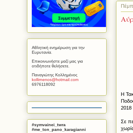
Πέμπ
Αύρ
Αθλητική ενημέρωση για την
Ευρυτανία.
Επικοινωνήστε μαζί μας για
οτιδήποτε θελήσετε.
Παναγιώτης Κολλημένος
kollimenos
@
hotmail
.
com
6976118092
Η Τα
Ποδο
2018 
Σε π
#symvainei_twra
χωρί
#me_ton_pano_karagianni