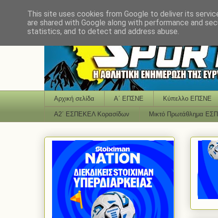
This site uses cookies from Google to deliver its servic
are shared with Google along with performance and secu
statistics, and to detect and address abuse.
Αρχική σελίδα
Α΄ ΕΠΣΝΕ
Κύπελλο ΕΠΣΝΕ
Α2΄ ΕΣΠΕΚΕΛ Κορασίδων
Μικτό Πρωτάθλημα ΕΣ