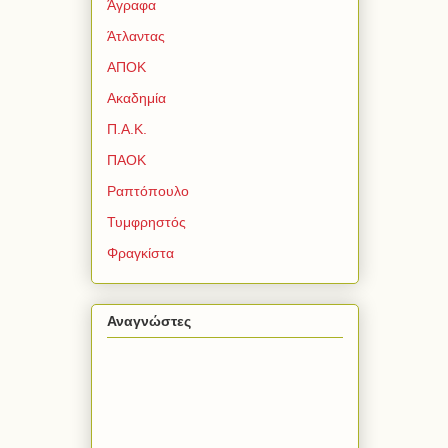
Άγραφα
Άτλαντας
ΑΠΟΚ
Ακαδημία
Π.Α.Κ.
ΠΑΟΚ
Ραπτόπουλο
Τυμφρηστός
Φραγκίστα
Αναγνώστες