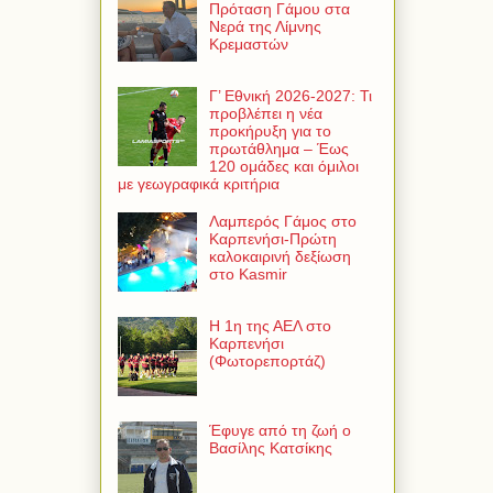
Πρόταση Γάμου στα
Νερά της Λίμνης
Κρεμαστών
Γ’ Εθνική 2026-2027: Τι
προβλέπει η νέα
προκήρυξη για το
πρωτάθλημα – Έως
120 ομάδες και όμιλοι
με γεωγραφικά κριτήρια
Λαμπερός Γάμος στο
Καρπενήσι-Πρώτη
καλοκαιρινή δεξίωση
στο Kasmir
Η 1η της ΑΕΛ στο
Καρπενήσι
(Φωτορεπορτάζ)
Έφυγε από τη ζωή ο
Βασίλης Κατσίκης