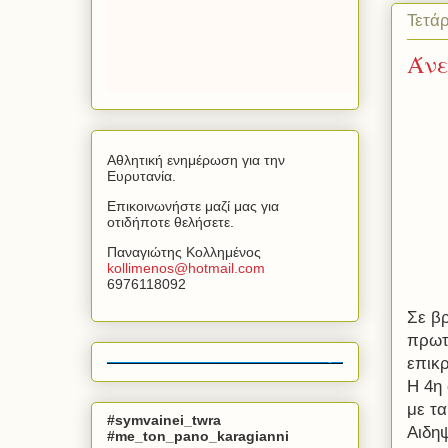
Τετά
Άνε
Αθλητική ενημέρωση για την
Ευρυτανία.
Επικοινωνήστε μαζί μας για
οτιδήποτε θελήσετε.
Παναγιώτης Κολλημένος
kollimenos
@
hotmail
.
com
6976118092
Σε βρ
πρωτ
επικ
Η 4η
με τ
#symvainei_twra
Αιδη
#me_ton_pano_karagianni