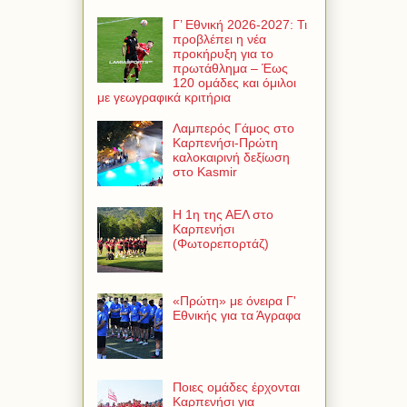
Γ’ Εθνική 2026-2027: Τι
προβλέπει η νέα
προκήρυξη για το
πρωτάθλημα – Έως
120 ομάδες και όμιλοι
με γεωγραφικά κριτήρια
Λαμπερός Γάμος στο
Καρπενήσι-Πρώτη
καλοκαιρινή δεξίωση
στο Kasmir
Η 1η της ΑΕΛ στο
Καρπενήσι
(Φωτορεπορτάζ)
«Πρώτη» με όνειρα Γ'
Εθνικής για τα Άγραφα
Ποιες ομάδες έρχονται
Καρπενήσι για