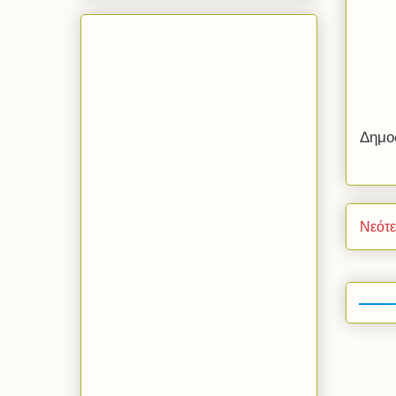
Δημο
Νεότ