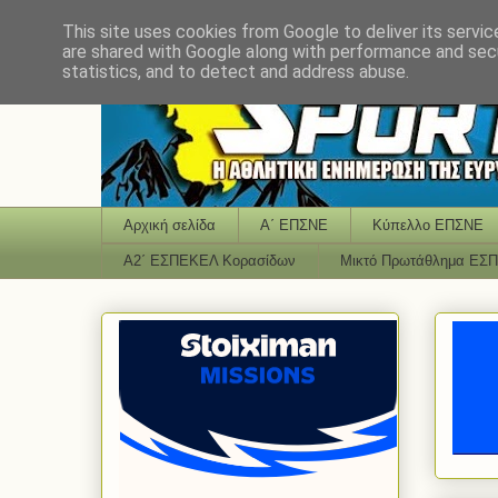
This site uses cookies from Google to deliver its servic
are shared with Google along with performance and secu
statistics, and to detect and address abuse.
Αρχική σελίδα
Α΄ ΕΠΣΝΕ
Κύπελλο ΕΠΣΝΕ
Α2΄ ΕΣΠΕΚΕΛ Κορασίδων
Μικτό Πρωτάθλημα ΕΣ