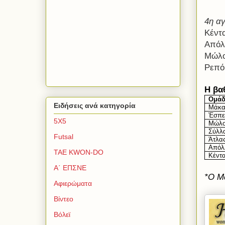
4η αγ
Κέντα
Απόλ
Μώλο
Ρεπό
H
βα
Ομά
Ειδήσεις ανά κατηγορία
Μάκα
Έσπε
5Χ5
Μώλο
Σύλλ
Futsal
Άτλα
Απόλ
TAE KWON-DO
Κέντα
Α΄ ΕΠΣΝΕ
*
O
Μ
Αφιερώματα
Βίντεο
Βόλεϊ