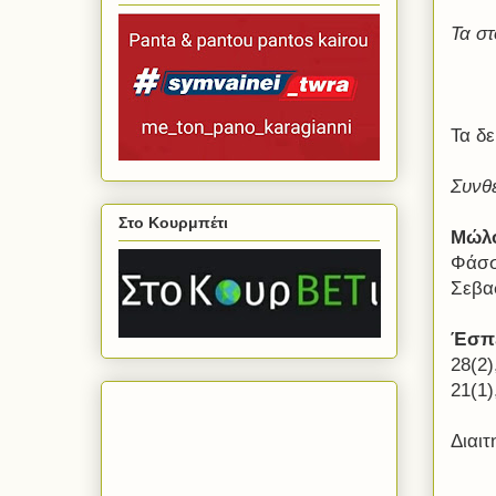
Τα στ
Τα δε
Συνθ
Στο Κουρμπέτι
Μώλ
Φάσσ
Σεβα
Έσπ
28(2
21(1)
Διαι