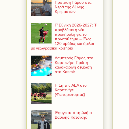
Πρόταση Γάμου στα
Νερά της Λίμνης
Κρεμαστών
Γ’ Εθνική 2026-2027: Τι
προβλέπει η νέα
προκήρυξη για το
πρωτάθλημα – Έως
120 ομάδες και όμιλοι
με γεωγραφικά κριτήρια
Λαμπερός Γάμος στο
Καρπενήσι-Πρώτη
καλοκαιρινή δεξίωση
στο Kasmir
Η 1η της ΑΕΛ στο
Καρπενήσι
(Φωτορεπορτάζ)
Έφυγε από τη ζωή ο
Βασίλης Κατσίκης