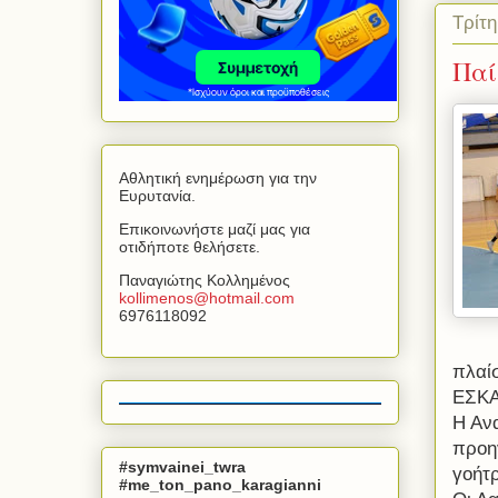
Τρίτη
Παί
Αθλητική ενημέρωση για την
Ευρυτανία.
Επικοινωνήστε μαζί μας για
οτιδήποτε θελήσετε.
Παναγιώτης Κολλημένος
kollimenos
@
hotmail
.
com
6976118092
πλαίσ
ΕΣΚΑΣ
Η Αν
προη
#symvainei_twra
γοήτ
#me_ton_pano_karagianni