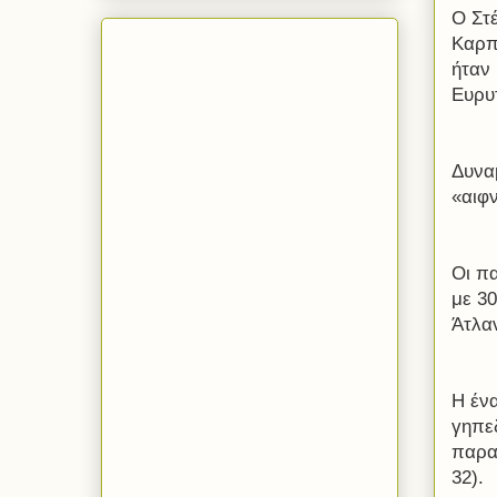
Ο Στ
Καρπ
ήταν
Ευρυ
Δυναμ
«αιφν
Οι π
με 30
Άτλα
Η έν
γηπεδ
παρα
32).