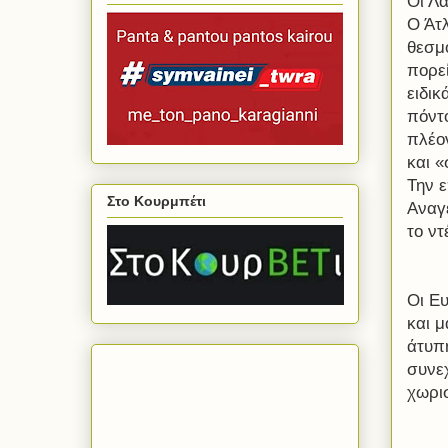
Οι Λα
Ο Άτ
θεσμό
πορεί
ειδικ
πόντο
πλέο
και «
Την ε
Στο Κουρμπέτι
Αναγέ
το ν
Οι Ε
και 
άτυπ
συνεχ
χωρι