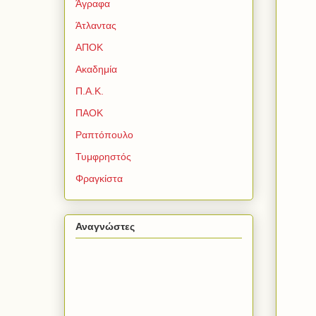
Άγραφα
Άτλαντας
ΑΠΟΚ
Ακαδημία
Π.Α.Κ.
ΠΑΟΚ
Ραπτόπουλο
Τυμφρηστός
Φραγκίστα
Αναγνώστες