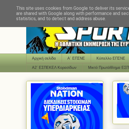
This site uses cookies from Google to deliver its servic
are shared with Google along with performance and secu
statistics, and to detect and address abuse.
Αρχική σελίδα
Α΄ ΕΠΣΝΕ
Κύπελλο ΕΠΣΝΕ
Α2΄ ΕΣΠΕΚΕΛ Κορασίδων
Μικτό Πρωτάθλημα ΕΣ