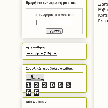
Ημερήσια ενημέρωση με e-mail
Διαι
Εύβο
Καταχώρησε το e-mail σου:
Κριτ
Γλωσ
Αρχειοθήκη
Συνολικές προβολές σελίδας
1
2
2
0
9
5
6
5
Νέα Ομάδων