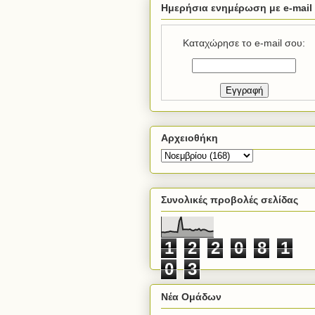
Ημερήσια ενημέρωση με e-mail
Καταχώρησε το e-mail σου:
Αρχειοθήκη
Συνολικές προβολές σελίδας
1
2
2
0
8
1
0
3
Νέα Ομάδων