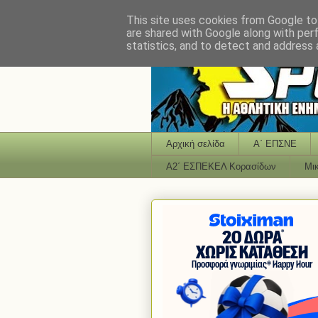
This site uses cookies from Google to 
are shared with Google along with per
statistics, and to detect and address 
Αρχική σελίδα
Α΄ ΕΠΣΝΕ
Α2΄ ΕΣΠΕΚΕΛ Κορασίδων
Μι