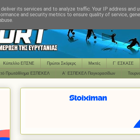
deliver its services and to analyze traffic. Your IP address and 
formance and security metrics to ensure quality of service, gen
abuse.
Κύπελλο ΕΠΣΝΕ
Πρώτοι Σκόρερς
Μικτές
Γ΄ ΕΣΚΑΣΕ
κτό Πρωτάθλημα ΕΣΠΕΚΕΛ
Α΄ ΕΣΠΕΚΕΛ Παγκορασίδων
Τουρν