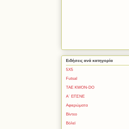
Ειδήσεις ανά κατηγορία
5Χ5
Futsal
TAE KWON-DO
Α΄ ΕΠΣΝΕ
Αφιερώματα
Βίντεο
Βόλεϊ