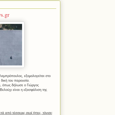
s.gr
Λαμπρόπουλος, εξομολογείται στο
ν δική του παρουσία.
ο, όπως δήλωσε ο Γιώργος
ελούχι είναι η εξασφάλιση της
τά από τέσσερις σερί ήττες, τόνισε
: