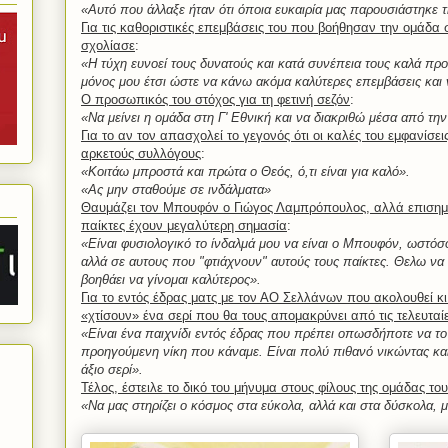
«Αυτό που άλλαξε ήταν ότι όποια ευκαιρία μας παρουσιάστηκε 
Για τις καθοριστικές επεμβάσεις του που βοήθησαν την ομάδα 
σχολίασε
:
«Η τύχη ευνοεί τους δυνατούς και κατά συνέπεια τους καλά π
μόνος μου έτσι ώστε να κάνω ακόμα καλύτερες επεμβάσεις και
Ο προσωπικός του στόχος για τη φετινή σεζόν
:
«Να μείνει η ομάδα στη Γ' Εθνική και να διακριθώ μέσα από τη
Για το αν τον απασχολεί το γεγονός ότι οι καλές του εμφανίσε
αρκετούς συλλόγους
:
«Κοιτάω μπροστά και πρώτα ο Θεός, ό,τι είναι για καλό».
«Ας μην σταθούμε σε ινδάλματα»
Θαυμάζει τον Μπουφόν ο Γιώγος Λαμπρόπουλος, αλλά επισημαί
παίκτες έχουν μεγαλύτερη σημασία
:
«Είναι φυσιολογικό το ίνδαλμά μου να είναι ο Μπουφόν, ωστόσ
αλλά σε αυτους που "φτιάχνουν" αυτούς τους παίκτες. Θελω να
βοηθάει να γίνομαι καλύτερος».
Για το εντός έδρας ματς με τον ΑΟ Σελλάνων που ακολουθεί κι
«χτίσουν» ένα σερί που θα τους απομακρύνει από τις τελευταίε
«Είναι ένα παιχνίδι εντός έδρας που πρέπει οπωσδήποτε να το 
προηγούμενη νίκη που κάναμε. Είναι πολύ πιθανό νικώντας και
άξιο σερί».
Τέλος, έστειλε το δικό του μήνυμα στους φίλους της ομάδας του
«Να μας στηρίζει ο κόσμος στα εύκολα, αλλά και στα δύσκολα, 