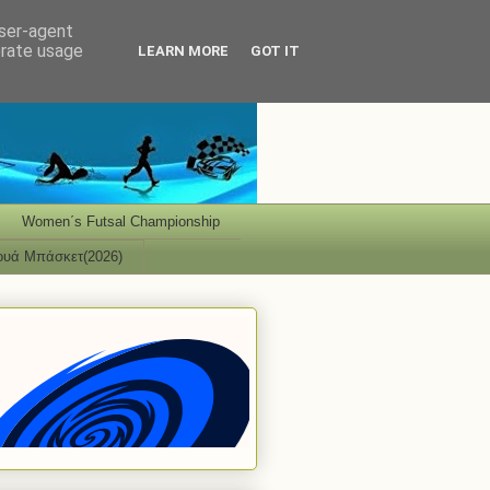
user-agent
erate usage
LEARN MORE
GOT IT
Women΄s Futsal Championship
ουά Μπάσκετ(2026)