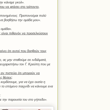
την κάναμε γκολ».
σου να φτάσει στο τρίποντο,
ροπονημένους. Προπονούμαι πολύ
 να βοηθήσω την ομάδα μου».
ν ομάδα».
ις είναι πιθανόν να προσελκύσουν
νει ότι αυτοί που βοηθούν τους
ο, ας μην σταθούμε σε ινδάλματά,
 ευχαριστήσω τον Γ. Κρούπη που με
 αν πιστεύει ότι μπορούν να
ς θέσεις
:
κερδίσουμε, για να έχει ουσία η
 το επόμενο παιχνίδι να κάνουμε ενα
:
με την παρουσία του στο γήπεδο».