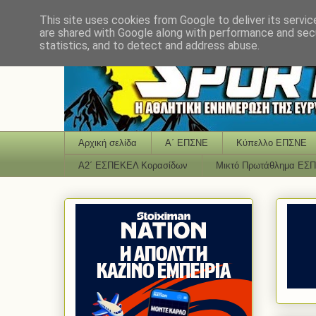
This site uses cookies from Google to deliver its servic
are shared with Google along with performance and secu
statistics, and to detect and address abuse.
Αρχική σελίδα
Α΄ ΕΠΣΝΕ
Κύπελλο ΕΠΣΝΕ
Α2΄ ΕΣΠΕΚΕΛ Κορασίδων
Μικτό Πρωτάθλημα ΕΣ