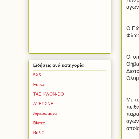
αγων
Ο Γιώ
Φλωρ
Οι υπ
Θήβα
Ειδήσεις ανά κατηγορία
Διστ
5Χ5
Ολυμ
Futsal
TAE KWON-DO
Με τ
Α΄ ΕΠΣΝΕ
πειθ
Αφιερώματα
παρατ
αγων
Βίντεο
οποίο
Βόλεϊ