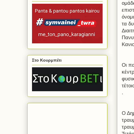
ομάδ
επισ
όνομ
τα δ
Διαι
Πανυ
Κανι
Στο Κουρμπέτι
Οι π
κέντρ
φυσι
τέτοι
.
Ο Δη
τραυμ
τραυ
Τετάρ