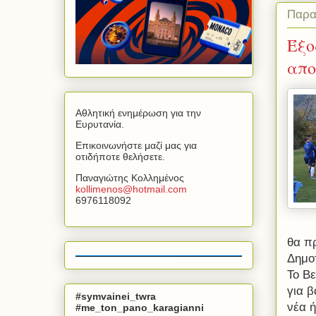
Παρα
Έξο
απο
Αθλητική ενημέρωση για την
Ευρυτανία.
Επικοινωνήστε μαζί μας για
οτιδήποτε θελήσετε.
Παναγιώτης Κολλημένος
kollimenos
@
hotmail
.
com
6976118092
θα πρ
Δημοτ
Το Βε
για 
#symvainei_twra
νέα ή
#me_ton_pano_karagianni