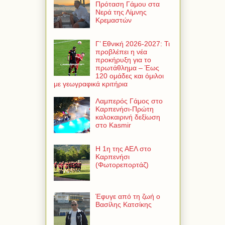
Πρόταση Γάμου στα
Νερά της Λίμνης
Κρεμαστών
Γ’ Εθνική 2026-2027: Τι
προβλέπει η νέα
προκήρυξη για το
πρωτάθλημα – Έως
120 ομάδες και όμιλοι
με γεωγραφικά κριτήρια
Λαμπερός Γάμος στο
Καρπενήσι-Πρώτη
καλοκαιρινή δεξίωση
στο Kasmir
Η 1η της ΑΕΛ στο
Καρπενήσι
(Φωτορεπορτάζ)
Έφυγε από τη ζωή ο
Βασίλης Κατσίκης