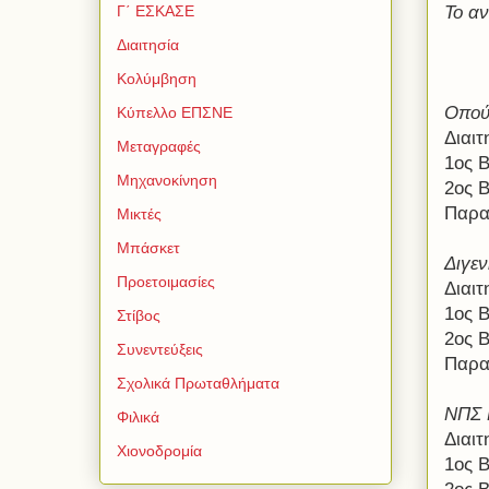
Το αν
Γ΄ ΕΣΚΑΣΕ
Διαιτησία
Κολύμβηση
Οπού
Κύπελλο ΕΠΣΝΕ
Διαι
Μεταγραφές
1ος Β
Μηχανοκίνηση
2ος 
Παρα
Μικτές
Μπάσκετ
Διγε
Προετοιμασίες
Διαι
1ος Β
Στίβος
2ος 
Συνεντεύξεις
Παρα
Σχολικά Πρωταθλήματα
ΝΠΣ 
Φιλικά
Διαιτ
Χιονοδρομία
1ος 