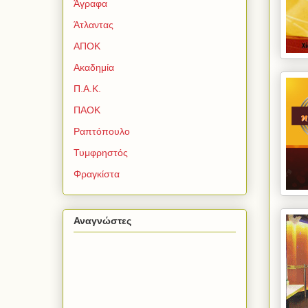
Άγραφα
Άτλαντας
ΑΠΟΚ
Ακαδημία
Π.Α.Κ.
ΠΑΟΚ
Ραπτόπουλο
Τυμφρηστός
Φραγκίστα
Αναγνώστες