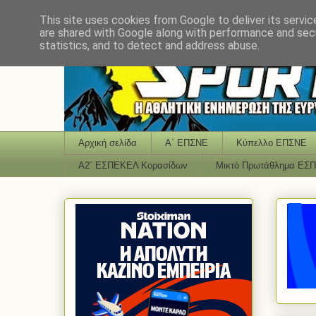
This site uses cookies from Google to deliver its servic
are shared with Google along with performance and secu
statistics, and to detect and address abuse.
Αρχική σελίδα
Α΄ ΕΠΣΝΕ
Κύπελλο ΕΠΣΝΕ
Α2΄ ΕΣΠΕΚΕΛ Κορασίδων
Μικτό Πρωτάθλημα ΕΣ