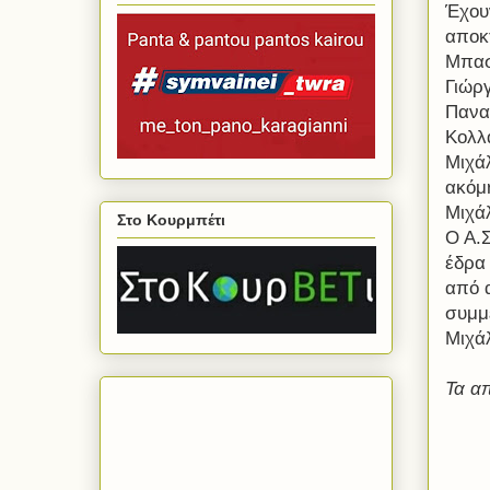
Έχου
αποκ
Μπασ
Γιώρ
Πανα
Κολλ
Μιχάλ
ακόμ
Μιχά
Στο Κουρμπέτι
Ο Α.Σ
έδρα
από 
συμμε
Μιχά
Τα α