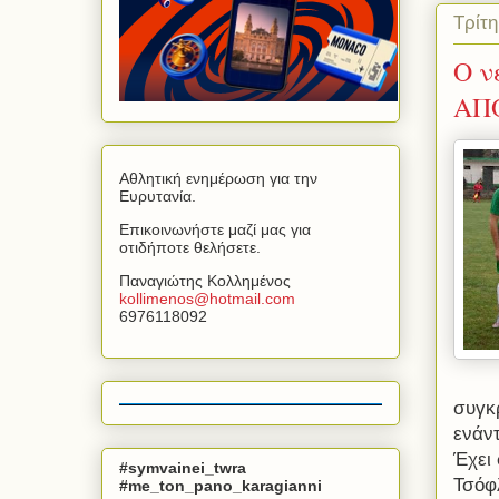
Τρίτ
Ο ν
ΑΠ
Αθλητική ενημέρωση για την
Ευρυτανία.
Επικοινωνήστε μαζί μας για
οτιδήποτε θελήσετε.
Παναγιώτης Κολλημένος
kollimenos
@
hotmail
.
com
6976118092
συγκ
ενάν
Έχει 
#symvainei_twra
Τσόφ
#me_ton_pano_karagianni