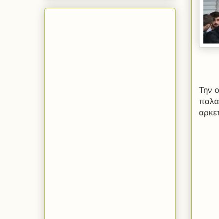
Την 
παλα
αρκε