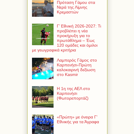
Πρόταση Γάμου στα
Νερά της Λίμνης
Κρεμαστών
Γ’ Εθνική 2026-2027: Τι
προβλέπει η νέα
προκήρυξη για το
πρωτάθλημα – Έως
120 ομάδες και όμιλοι
με γεωγραφικά κριτήρια
Λαμπερός Γάμος στο
Καρπενήσι-Πρώτη
καλοκαιρινή δεξίωση
στο Kasmir
Η 1η της ΑΕΛ στο
Καρπενήσι
(Φωτορεπορτάζ)
«Πρώτη» με όνειρα Γ'
Εθνικής για τα Άγραφα