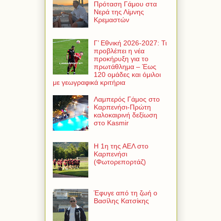
Πρόταση Γάμου στα
Νερά της Λίμνης
Κρεμαστών
Γ’ Εθνική 2026-2027: Τι
προβλέπει η νέα
προκήρυξη για το
πρωτάθλημα – Έως
120 ομάδες και όμιλοι
με γεωγραφικά κριτήρια
Λαμπερός Γάμος στο
Καρπενήσι-Πρώτη
καλοκαιρινή δεξίωση
στο Kasmir
Η 1η της ΑΕΛ στο
Καρπενήσι
(Φωτορεπορτάζ)
Έφυγε από τη ζωή ο
Βασίλης Κατσίκης