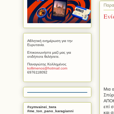
Παρα
Ενί
Αθλητική ενημέρωση για την
Ευρυτανία.
Επικοινωνήστε μαζί μας για
οτιδήποτε θελήσετε.
Παναγιώτης Κολλημένος
kollimenos
@
hotmail
.
com
6976118092
Μια 
Σπύρ
ΑΠΟΚ
επί σ
#symvainei_twra
#me_ton_pano_karagianni
και σ