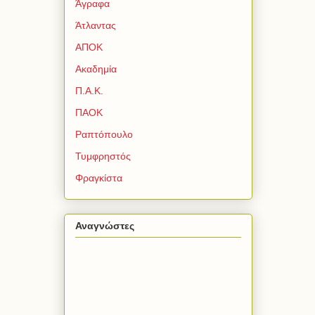
Άγραφα
Άτλαντας
ΑΠΟΚ
Ακαδημία
Π.Α.Κ.
ΠΑΟΚ
Ραπτόπουλο
Τυμφρηστός
Φραγκίστα
Αναγνώστες