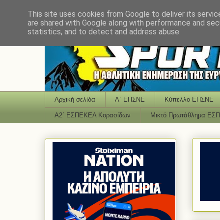
This site uses cookies from Google to deliver its servic
are shared with Google along with performance and secu
statistics, and to detect and address abuse.
Αρχική σελίδα
Α΄ ΕΠΣΝΕ
Κύπελλο ΕΠΣΝΕ
Α2΄ ΕΣΠΕΚΕΛ Κορασίδων
Μικτό Πρωτάθλημα ΕΣ