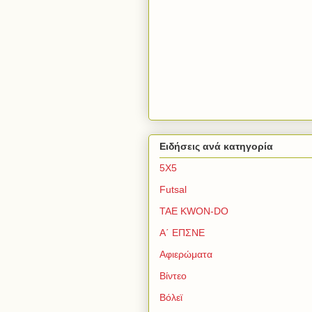
Ειδήσεις ανά κατηγορία
5Χ5
Futsal
TAE KWON-DO
Α΄ ΕΠΣΝΕ
Αφιερώματα
Βίντεο
Βόλεϊ