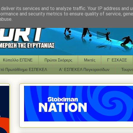
deliver its services and to analyze traffic. Your IP address and 
formance and security metrics to ensure quality of service, gen
abuse.
Κύπελλο ΕΠΣΝΕ
Πρώτοι Σκόρερς
Μικτές
Γ΄ ΕΣΚΑΣΕ
κτό Πρωτάθλημα ΕΣΠΕΚΕΛ
Α΄ ΕΣΠΕΚΕΛ Παγκορασίδων
Τουρν