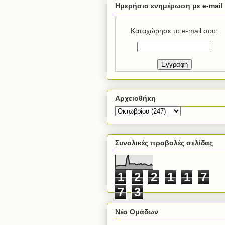
Ημερήσια ενημέρωση με e-mail
Καταχώρησε το e-mail σου:
Αρχειοθήκη
Συνολικές προβολές σελίδας
1
2
2
1
1
7
7
3
Νέα Ομάδων