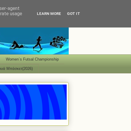
user-agent
erate usage
LEARN MORE
GOT IT
Women΄s Futsal Championship
ουά Μπάσκετ(2026)