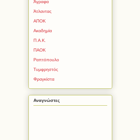
Άγραφα
Άτλαντας
ΑΠΟΚ
Ακαδημία
Π.Α.Κ.
ΠΑΟΚ
Ραπτόπουλο
Τυμφρηστός
Φραγκίστα
Αναγνώστες