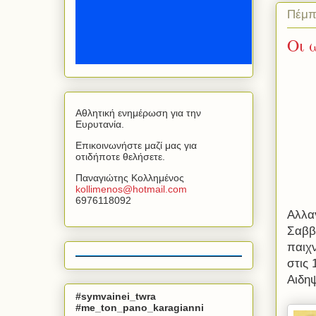
Πέμπ
Οι 
Αθλητική ενημέρωση για την
Ευρυτανία.
Επικοινωνήστε μαζί μας για
οτιδήποτε θελήσετε.
Παναγιώτης Κολλημένος
kollimenos
@
hotmail
.
com
6976118092
Αλλα
Σαββα
παιχν
στις
Αιδη
#symvainei_twra
#me_ton_pano_karagianni