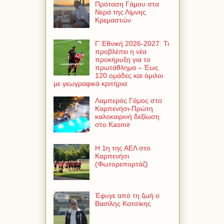
Πρόταση Γάμου στα
Νερά της Λίμνης
Κρεμαστών
Γ’ Εθνική 2026-2027: Τι
προβλέπει η νέα
προκήρυξη για το
πρωτάθλημα – Έως
120 ομάδες και όμιλοι
με γεωγραφικά κριτήρια
Λαμπερός Γάμος στο
Καρπενήσι-Πρώτη
καλοκαιρινή δεξίωση
στο Kasmir
Η 1η της ΑΕΛ στο
Καρπενήσι
(Φωτορεπορτάζ)
Έφυγε από τη ζωή ο
Βασίλης Κατσίκης