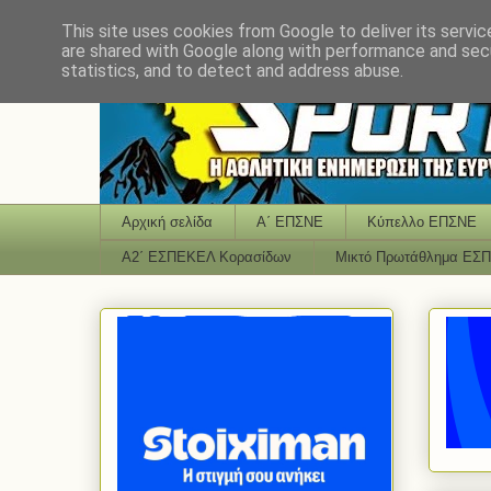
This site uses cookies from Google to deliver its servic
are shared with Google along with performance and secu
statistics, and to detect and address abuse.
Αρχική σελίδα
Α΄ ΕΠΣΝΕ
Κύπελλο ΕΠΣΝΕ
Α2΄ ΕΣΠΕΚΕΛ Κορασίδων
Μικτό Πρωτάθλημα ΕΣ