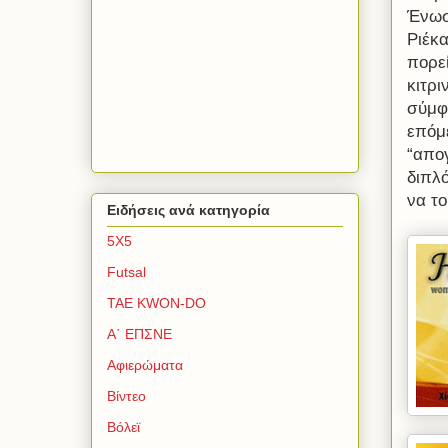
Ένωση
Ριέκα
πορεί
κιτρι
σύμφ
επόμ
“απο
διπλ
να το
Ειδήσεις ανά κατηγορία
5Χ5
Futsal
TAE KWON-DO
Α΄ ΕΠΣΝΕ
Αφιερώματα
Βίντεο
Βόλεϊ