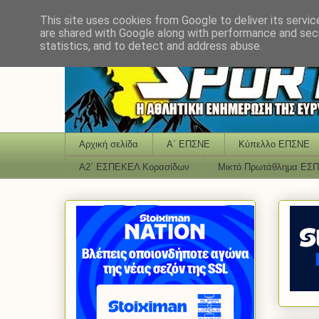
This site uses cookies from Google to deliver its servic
are shared with Google along with performance and secu
statistics, and to detect and address abuse.
Αρχική σελίδα
Α΄ ΕΠΣΝΕ
Κύπελλο ΕΠΣΝΕ
Α2΄ ΕΣΠΕΚΕΛ Κορασίδων
Μικτό Πρωτάθλημα ΕΣ