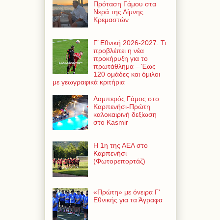
Πρόταση Γάμου στα
Νερά της Λίμνης
Κρεμαστών
Γ’ Εθνική 2026-2027: Τι
προβλέπει η νέα
προκήρυξη για το
πρωτάθλημα – Έως
120 ομάδες και όμιλοι
με γεωγραφικά κριτήρια
Λαμπερός Γάμος στο
Καρπενήσι-Πρώτη
καλοκαιρινή δεξίωση
στο Kasmir
Η 1η της ΑΕΛ στο
Καρπενήσι
(Φωτορεπορτάζ)
«Πρώτη» με όνειρα Γ'
Εθνικής για τα Άγραφα