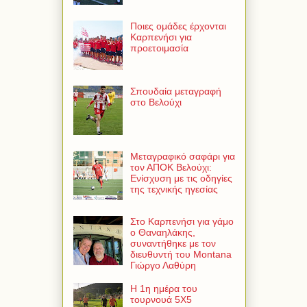
Ποιες ομάδες έρχονται
Καρπενήσι για
προετοιμασία
Σπουδαία μεταγραφή
στο Βελούχι
Μεταγραφικό σαφάρι για
τον ΑΠΟΚ Βελούχι:
Ενίσχυση με τις οδηγίες
της τεχνικής ηγεσίας
Στο Καρπενήσι για γάμο
ο Θαναηλάκης,
συναντήθηκε με τον
διευθυντή του Montana
Γιώργο Λαθύρη
Η 1η ημέρα του
τουρνουά 5Χ5