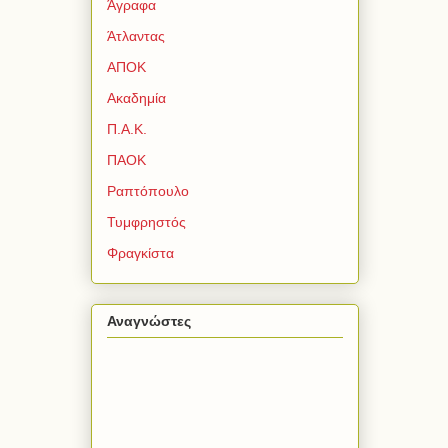
Άγραφα
Άτλαντας
ΑΠΟΚ
Ακαδημία
Π.Α.Κ.
ΠΑΟΚ
Ραπτόπουλο
Τυμφρηστός
Φραγκίστα
Αναγνώστες