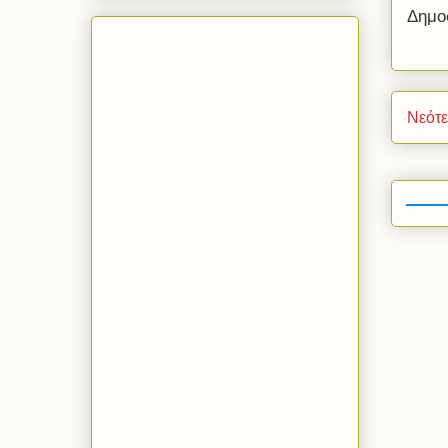
Δημο
Νεότ