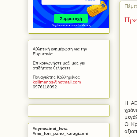
Πέμπ
Πρε
Αθλητική ενημέρωση για την
Ευρυτανία.
Επικοινωνήστε μαζί μας για
οτιδήποτε θελήσετε.
Παναγιώτης Κολλημένος
kollimenos
@
hotmail
.
com
6976118092
Η ΑΕ
χρόνι
μεγάλ
Οι Κ
#symvainei_twra
αξιοπ
#me_ton_pano_karagianni