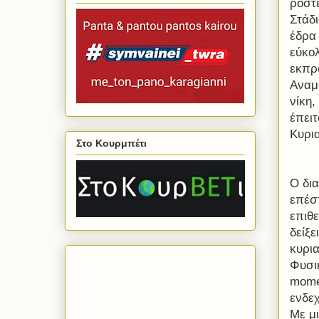
ρόστ
Στάδι
έδρα
εύκολ
εκπρ
Αναμ
νίκη,
έπειτ
Κυρι
Στο Κουρμπέτι
Ο δια
επέσ
επιθε
δείξε
κυρια
Φυσι
mom
ενδε
Με μ