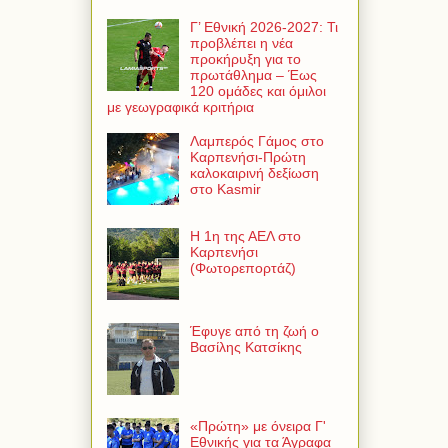
Γ’ Εθνική 2026-2027: Τι
προβλέπει η νέα
προκήρυξη για το
πρωτάθλημα – Έως
120 ομάδες και όμιλοι
με γεωγραφικά κριτήρια
Λαμπερός Γάμος στο
Καρπενήσι-Πρώτη
καλοκαιρινή δεξίωση
στο Kasmir
Η 1η της ΑΕΛ στο
Καρπενήσι
(Φωτορεπορτάζ)
Έφυγε από τη ζωή ο
Βασίλης Κατσίκης
«Πρώτη» με όνειρα Γ'
Εθνικής για τα Άγραφα