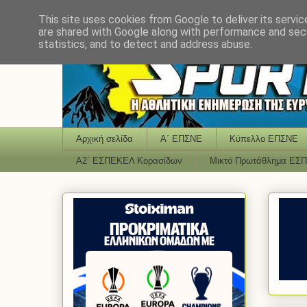
This site uses cookies from Google to deliver its servic
are shared with Google along with performance and secu
statistics, and to detect and address abuse.
Αρχική σελίδα
Α΄ ΕΠΣΝΕ
Κύπελλο ΕΠΣΝΕ
Α2΄ ΕΣΠΕΚΕΛ Κορασίδων
Μικτό Πρωτάθλημα ΕΣ