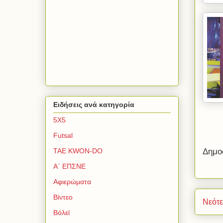
Ειδήσεις ανά κατηγορία
5Χ5
Futsal
TAE KWON-DO
Δημο
Α΄ ΕΠΣΝΕ
Αφιερώματα
Βίντεο
Νεότ
Βόλεϊ