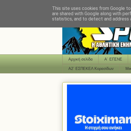
This site uses cookies from Google to 
are shared with Google along with per
statistics, and to detect and address 
Αρχική σελίδα
Α΄ ΕΠΣΝΕ
Α2΄ ΕΣΠΕΚΕΛ Κορασίδων
Μι