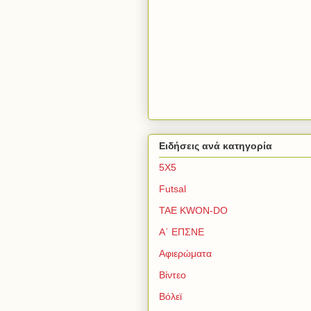
Ειδήσεις ανά κατηγορία
5Χ5
Futsal
TAE KWON-DO
Α΄ ΕΠΣΝΕ
Αφιερώματα
Βίντεο
Βόλεϊ