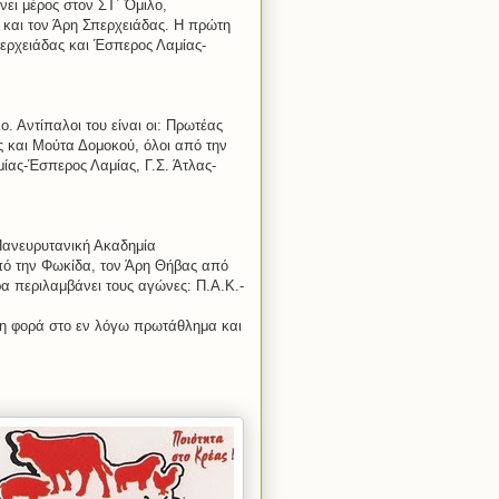
ει μέρος στον ΣΤ΄ Όμιλο,
 και τον Άρη Σπερχειάδας. Η πρώτη
ερχειάδας και Έσπερος Λαμίας-
. Αντίπαλοι του είναι οι: Πρωτέας
 και Μούτα Δομοκού, όλοι από την
μίας-Έσπερος Λαμίας, Γ.Σ. Άτλας-
Πανευρυτανική Ακαδημία
πό την Φωκίδα, τον Άρη Θήβας από
ρα περιλαμβάνει τους αγώνες: Π.Α.Κ.-
τη φορά στο εν λόγω πρωτάθλημα και