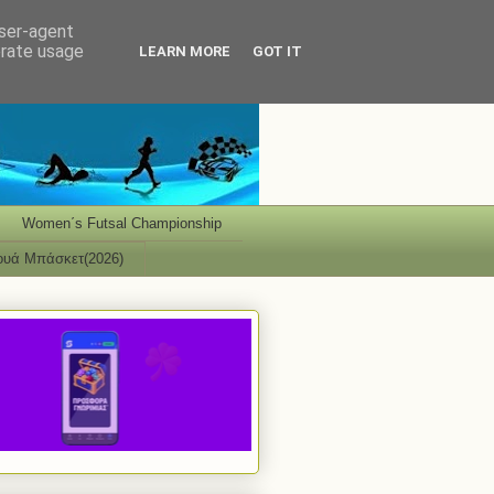
user-agent
erate usage
LEARN MORE
GOT IT
Women΄s Futsal Championship
ουά Μπάσκετ(2026)