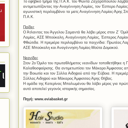
Το εφηβικό τμήμα της Π.Α.Κ. του Φώντα Ζαχαρόπουλου λαμβάν
αντιμετωπίζοντας την Αναγέννηση Λαμίας, τον Έσπερο Λαμίας
αγωνιστική περιλαμβάνει τα ματς Αναγέννηση Λαμίας-Άρης Σπ
Π.Α.Κ.
Παίδες
Ο Άτλαντας του Άγγελου Σαμαντά θα λάβει μέρος στον Ζ΄ Όμιλο
Λαμίας, ΑΣΕ Μπούκαλη, Αναγέννηση Λαμίας, Έσπερος Λαμίας
Φθιώτιδα. Η πρεμιέρα περιλαμβάνει τα παιχνίδια: Πρωτέας Λα
ΑΣΕ Μπούκαλη και Αναγέννηση Λαμίας-Μούτα Δομοκού.
Νεανίδες
Στον 2ο Όμιλο του πρωταθλήματος νεανίδων τοποθετήθηκε η 
Καλαθοσφαίρισης. Θα αντιμετωπίσει τον Μάκαρο Άμφισσας α
την Βοιωτία και τον Σύλλα Αιδηψού από την Εύβοια. Η πρεμιέ
Σύλλας Αιδηψού και Μάκαρος Άμφισσας-Άρης Θήβας.
Η ομάδα της Κατερίνας Μπαλωμένου θα λάβει μέρος για πρώ
αυτό αποτελεί γεγονός ιστορικής σημασίας.
Πηγή: www.eviabasket.gr