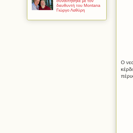
συναντήθηκε με τον
διευθυντή του Montana
Γιώργο Λαθύρη
Ο νε
κέρδ
πέρυσ