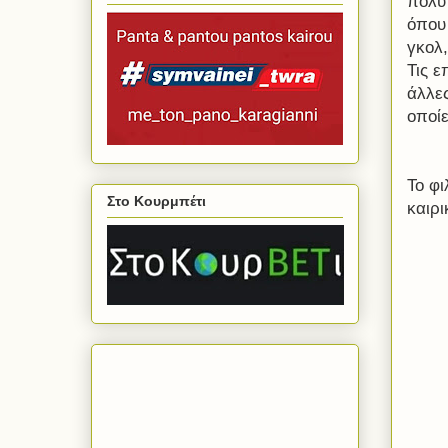
πολύ
όπου 
γκολ,
Τις ε
άλλε
οποίε
Το φι
Στο Κουρμπέτι
καιρι