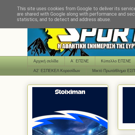
This site uses cookies from Google to deliver its servic
are shared with Google along with performance and secu
statistics, and to detect and address abuse.
Αρχική σελίδα
Α΄ ΕΠΣΝΕ
Κύπελλο ΕΠΣΝΕ
Α2΄ ΕΣΠΕΚΕΛ Κορασίδων
Μικτό Πρωτάθλημα ΕΣ