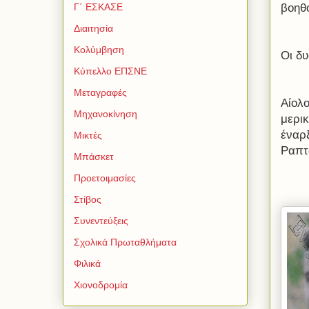
βοηθ
Γ΄ ΕΣΚΑΣΕ
Διαιτησία
Κολύμβηση
Οι δ
Κύπελλο ΕΠΣΝΕ
Μεταγραφές
Αίολ
Μηχανοκίνηση
μερικ
έναρξ
Μικτές
Ραπτ
Μπάσκετ
Προετοιμασίες
Στίβος
Συνεντεύξεις
Σχολικά Πρωταθλήματα
Φιλικά
Χιονοδρομία