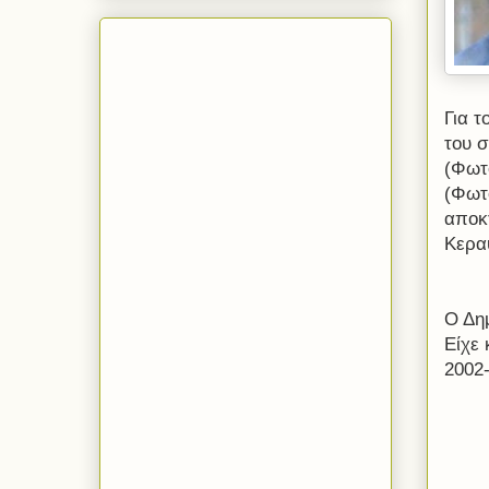
Για 
του 
(Φωτ
(Φωτ
αποκ
Κεραυ
Ο Δη
Είχε
2002