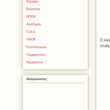
Άγραφα
Άτλαντας
ΑΠΟΚ
Ακαδημία
Π.Α.Κ.
ΠΑΟΚ
Ο Αί
πλάγι
Ραπτόπουλο
Τυμφρηστός
Φραγκίστα
Αναγνώστες