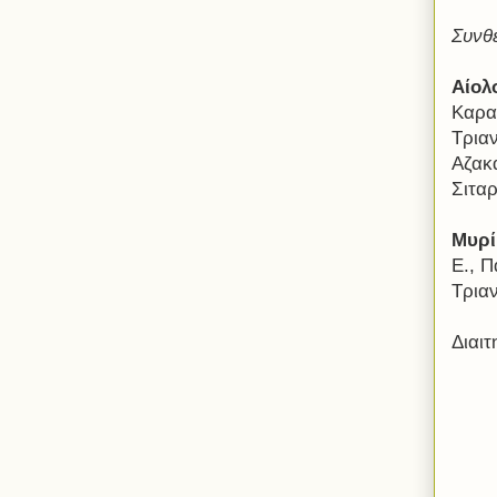
Συνθ
Αίολ
Καρα
Τρια
Αζακά
Σιτα
Μυρί
Ε., Π
Τρια
Διαι