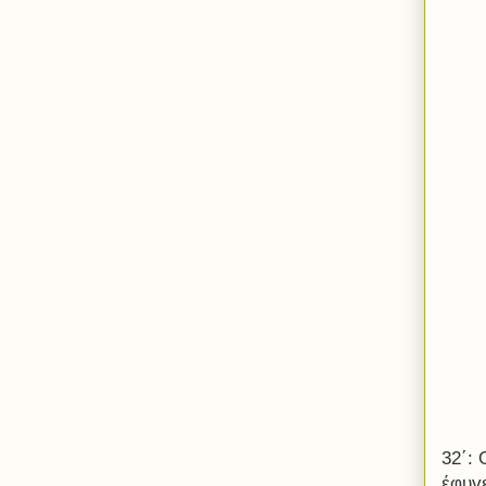
32΄: 
έφυγε