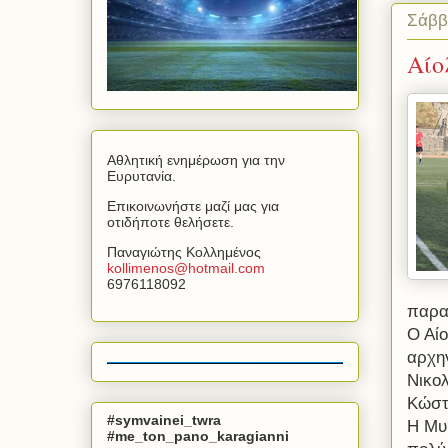
Σάββ
Αίο
Αθλητική ενημέρωση για την
Ευρυτανία.
Επικοινωνήστε μαζί μας για
οτιδήποτε θελήσετε.
Παναγιώτης Κολλημένος
kollimenos
@
hotmail
.
com
6976118092
παρα
Ο Αίο
αρχη
Νικολ
Κώστ
#symvainei_twra
Η Μυ
#me_ton_pano_karagianni