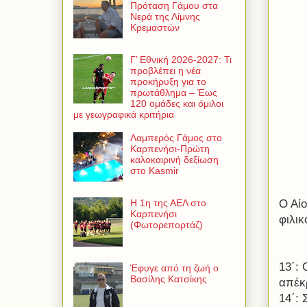
Πρόταση Γάμου στα
Νερά της Λίμνης
Κρεμαστών
Γ’ Εθνική 2026-2027: Τι
προβλέπει η νέα
προκήρυξη για το
πρωτάθλημα – Έως
120 ομάδες και όμιλοι
με γεωγραφικά κριτήρια
Λαμπερός Γάμος στο
Καρπενήσι-Πρώτη
καλοκαιρινή δεξίωση
στο Kasmir
Ο Αί
Η 1η της ΑΕΛ στο
Καρπενήσι
φιλικ
(Φωτορεπορτάζ)
13΄: 
Έφυγε από τη ζωή ο
Βασίλης Κατσίκης
απέκ
14΄: