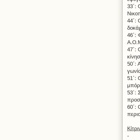
33΄:
Νικο
44΄: 
δοκάρ
46΄: 
Α.Ο.
47΄:
κίνησ
50΄:
γωνία
51΄:
μπόρ
53΄:
προσ
60΄:
περιο
Κίτρι
-