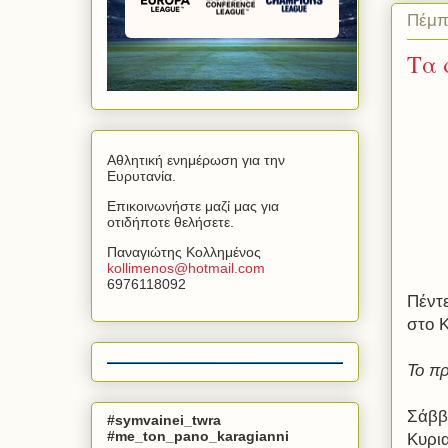
Πέμπ
Τα 
Αθλητική ενημέρωση για την
Ευρυτανία.
Επικοινωνήστε μαζί μας για
οτιδήποτε θελήσετε.
Παναγιώτης Κολλημένος
kollimenos
@
hotmail
.
com
6976118092
Πέντ
στο 
Το πρ
Σάββ
#symvainei_twra
#me_ton_pano_karagianni
Κυρια