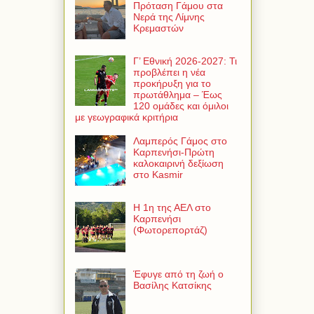
Πρόταση Γάμου στα
Νερά της Λίμνης
Κρεμαστών
Γ’ Εθνική 2026-2027: Τι
προβλέπει η νέα
προκήρυξη για το
πρωτάθλημα – Έως
120 ομάδες και όμιλοι
με γεωγραφικά κριτήρια
Λαμπερός Γάμος στο
Καρπενήσι-Πρώτη
καλοκαιρινή δεξίωση
στο Kasmir
Η 1η της ΑΕΛ στο
Καρπενήσι
(Φωτορεπορτάζ)
Έφυγε από τη ζωή ο
Βασίλης Κατσίκης