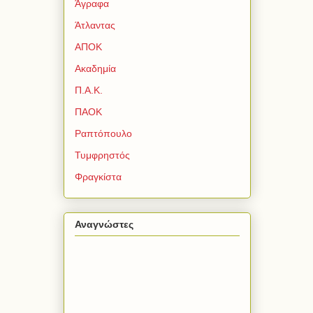
Άγραφα
Άτλαντας
ΑΠΟΚ
Ακαδημία
Π.Α.Κ.
ΠΑΟΚ
Ραπτόπουλο
Τυμφρηστός
Φραγκίστα
Αναγνώστες