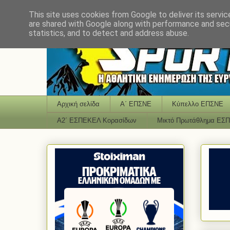
This site uses cookies from Google to deliver its servic
are shared with Google along with performance and secu
statistics, and to detect and address abuse.
Αρχική σελίδα
Α΄ ΕΠΣΝΕ
Κύπελλο ΕΠΣΝΕ
Α2΄ ΕΣΠΕΚΕΛ Κορασίδων
Μικτό Πρωτάθλημα ΕΣ